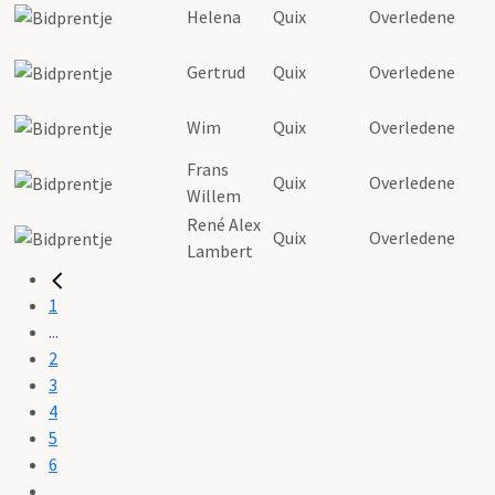
Helena
Quix
Overledene
Gertrud
Quix
Overledene
Wim
Quix
Overledene
Frans
Quix
Overledene
Willem
René Alex
Quix
Overledene
Lambert
1
...
2
3
4
5
6
...