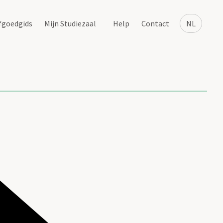
fgoedgids
Mijn Studiezaal
Help
Contact
NL