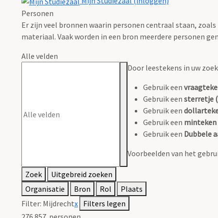
Mijn Studiezaal (inloggen)
Personen
Er zijn veel bronnen waarin personen centraal staan, zoals
materiaal. Vaak worden in een bron meerdere personen gen
Alle velden
Door leestekens in uw zoeko
Gebruik een
vraagteke
Gebruik een
sterretje (
Gebruik een
dollarteke
Gebruik een
minteken 
Gebruik een
Dubbele a
Voorbeelden van het gebrui
Zoek
Uitgebreid zoeken
Organisatie
Bron
Rol
Plaats
Filter:
Mijdrecht
x
Filters legen
276.857
personen