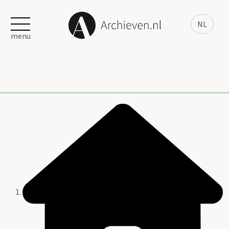
NL
menu