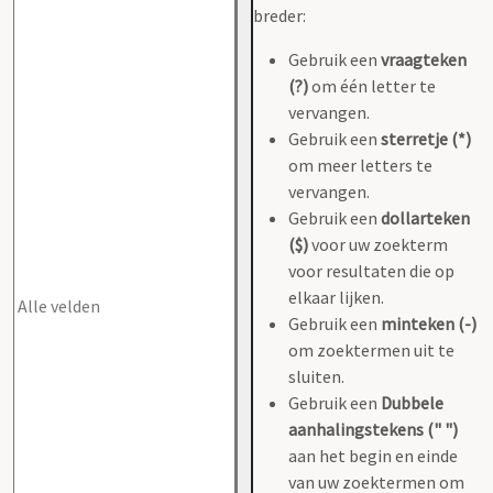
breder:
Gebruik een
vraagteken
(?)
om één letter te
vervangen.
Gebruik een
sterretje (*)
om meer letters te
vervangen.
Gebruik een
dollarteken
($)
voor uw zoekterm
voor resultaten die op
elkaar lijken.
Gebruik een
minteken (-)
om zoektermen uit te
sluiten.
Gebruik een
Dubbele
aanhalingstekens (" ")
aan het begin en einde
van uw zoektermen om