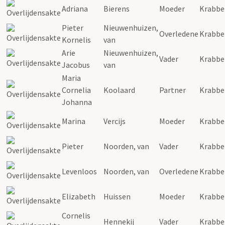
Adriana
Bierens
Moeder
Krabbe
Pieter
Nieuwenhuizen,
Overledene
Krabbe
Kornelis
van
Arie
Nieuwenhuizen,
Vader
Krabbe
Jacobus
van
Maria
Cornelia
Koolaard
Partner
Krabbe
Johanna
Marina
Vercijs
Moeder
Krabbe
Pieter
Noorden, van
Vader
Krabbe
Levenloos
Noorden, van
Overledene
Krabbe
Elizabeth
Huissen
Moeder
Krabbe
Cornelis
Hennekij
Vader
Krabbe