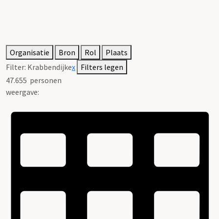
Organisatie
Bron
Rol
Plaats
Filter:
Krabbendijke
x
Filters legen
47.655
personen
weergave: