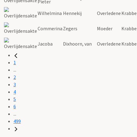
Pieter
Wilhelmina
Hennekij
Overledene
Krabbe
Commerina
Zegers
Moeder
Krabbe
Jacoba
Dixhoorn, van
Overledene
Krabbe
1
...
2
3
4
5
6
...
499