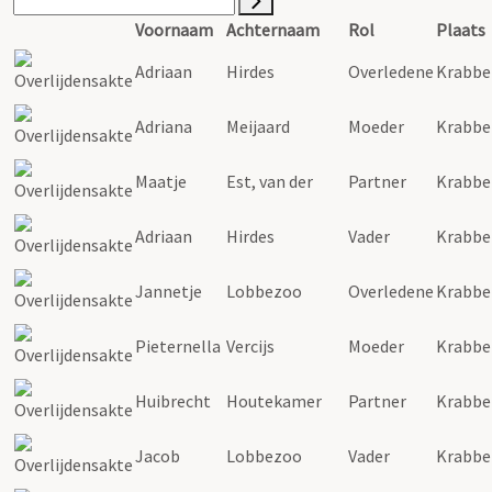
Voornaam
Achternaam
Rol
Plaats
Adriaan
Hirdes
Overledene
Krabbe
Adriana
Meijaard
Moeder
Krabbe
Maatje
Est, van der
Partner
Krabbe
Adriaan
Hirdes
Vader
Krabbe
Jannetje
Lobbezoo
Overledene
Krabbe
Pieternella
Vercijs
Moeder
Krabbe
Huibrecht
Houtekamer
Partner
Krabbe
Jacob
Lobbezoo
Vader
Krabbe