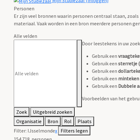
Mijn Studiezaal (inloggen)
Personen
Er zijn veel bronnen waarin personen centraal staan, zoals
materiaal. Vaak worden in een bron meerdere personen gen
Alle velden
Door leestekens in uw zoeko
Gebruik een
vraagteke
Gebruik een
sterretje (
Gebruik een
dollarteke
Gebruik een
minteken 
Gebruik een
Dubbele a
Voorbeelden van het gebrui
Zoek
Uitgebreid zoeken
Organisatie
Bron
Rol
Plaats
Filter:
IJsselmonde
x
Filters legen
154.718
personen