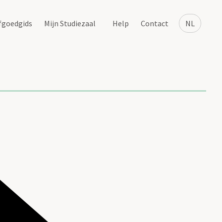
fgoedgids
Mijn Studiezaal
Help
Contact
NL