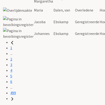
Margaretha
Maria
Dalen, van
Overledene
Ho
Jacoba
Ebskamp
Geregistreerde
Ho
Johannes
Ebskamp
Geregistreerde
Ho
1
...
2
3
4
5
6
...
499