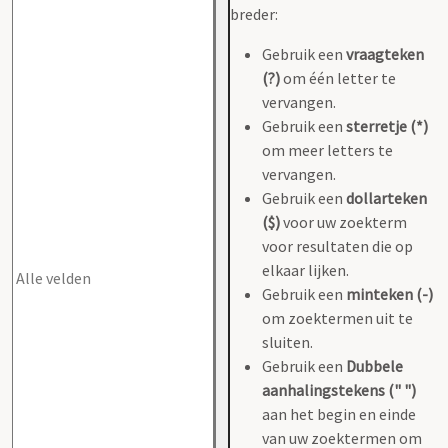
breder:
Gebruik een
vraagteken
(?)
om één letter te
vervangen.
Gebruik een
sterretje (*)
om meer letters te
vervangen.
Gebruik een
dollarteken
($)
voor uw zoekterm
voor resultaten die op
elkaar lijken.
Gebruik een
minteken (-)
om zoektermen uit te
sluiten.
Gebruik een
Dubbele
aanhalingstekens (" ")
aan het begin en einde
van uw zoektermen om