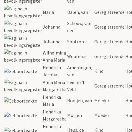
van
Maria
Dalen, van
Geregistreerde
Ho
Schouw, van
Johanna
Geregistreerde
Ho
der
Johanna
Sontrop
Geregistreerde
Ho
Wilhelmina
Wouterse
Geregistreerde
Ho
Anna Maria
Hendrika
Amerongen,
Kind
Ho
Jacoba
van
Anna Maria
Leer in 't
Geregistreerde
Ho
Margaretha
Veld
Hendrika
Rooijen, van
Moeder
Ho
Maria
Hendrika
Morren
Moeder
Ho
Margaretha
Hendrika
Heus, de
Kind
Ho