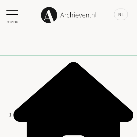
NL
menu