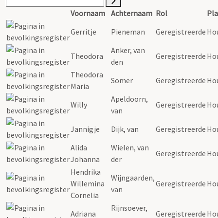
Voornaam
Achternaam
Rol
Pla
Gerritje
Pieneman
Geregistreerde
Ho
Anker, van
Theodora
Geregistreerde
Ho
den
Theodora
Somer
Geregistreerde
Ho
Maria
Apeldoorn,
Willy
Geregistreerde
Ho
van
Jannigje
Dijk, van
Geregistreerde
Ho
Alida
Wielen, van
Geregistreerde
Ho
Johanna
der
Hendrika
Wijngaarden,
Willemina
Geregistreerde
Ho
van
Cornelia
Rijnsoever,
Adriana
Geregistreerde
Ho