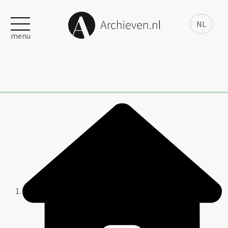
NL
menu