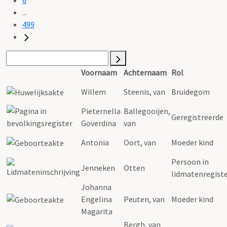
...
499
Voornaam
Achternaam
Rol
Willem
Steenis, van
Bruidegom
Pieternella
Ballegooijen,
Geregistreerde
Goverdina
van
Antonia
Oort, van
Moeder kind
Persoon in
Jenneken
Otten
lidmatenregist
Johanna
Engelina
Peuten, van
Moeder kind
Magarita
Bergh, van