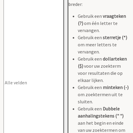
breder:
Gebruik een
vraagteken
(?)
om één letter te
vervangen.
Gebruik een
sterretje (*)
om meer letters te
vervangen.
Gebruik een
dollarteken
($)
voor uw zoekterm
voor resultaten die op
elkaar lijken.
Gebruik een
minteken (-)
om zoektermen uit te
sluiten.
Gebruik een
Dubbele
aanhalingstekens (" ")
aan het begin en einde
van uw zoektermen om