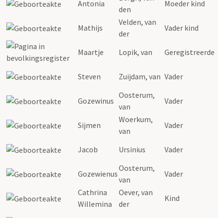
Antonia
Moeder kind
den
Velden, van
Mathijs
Vader kind
der
Maartje
Lopik, van
Geregistreerde
Steven
Zuijdam, van
Vader
Oosterum,
Gozewinus
Vader
van
Woerkum,
Sijmen
Vader
van
Jacob
Ursinius
Vader
Oosterum,
Gozewienus
Vader
van
Cathrina
Oever, van
Kind
Willemina
der