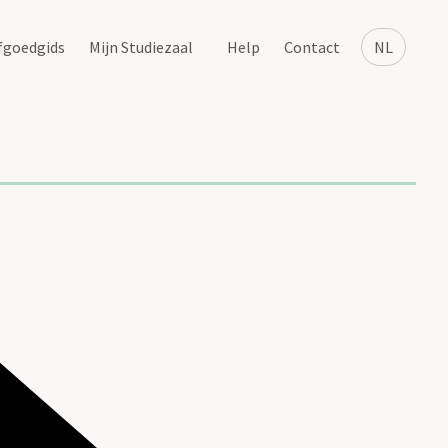
fgoedgids
Mijn Studiezaal
Help
Contact
NL