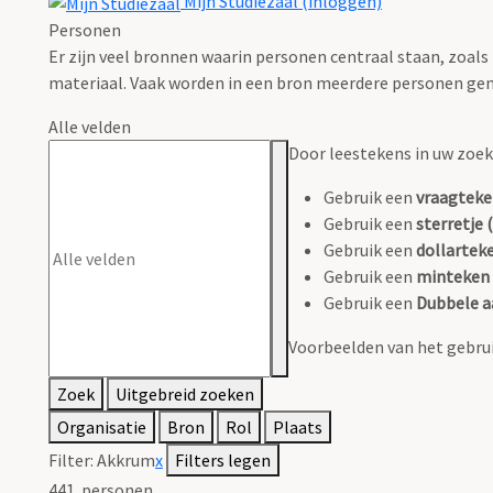
Mijn Studiezaal (inloggen)
Personen
Er zijn veel bronnen waarin personen centraal staan, zoals
materiaal. Vaak worden in een bron meerdere personen gen
Alle velden
Door leestekens in uw zoeko
Gebruik een
vraagteke
Gebruik een
sterretje (
Gebruik een
dollarteke
Gebruik een
minteken 
Gebruik een
Dubbele a
Voorbeelden van het gebrui
Zoek
Uitgebreid zoeken
Organisatie
Bron
Rol
Plaats
Filter:
Akkrum
x
Filters legen
441
personen