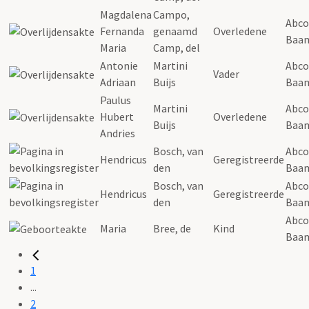
Magdalena
Campo,
Abco
Fernanda
genaamd
Overledene
Baa
Maria
Camp, del
Antonie
Martini
Abco
Vader
Adriaan
Buijs
Baa
Paulus
Martini
Abco
Hubert
Overledene
Buijs
Baa
Andries
Bosch, van
Abco
Hendricus
Geregistreerde
den
Baa
Bosch, van
Abco
Hendricus
Geregistreerde
den
Baa
Abco
Maria
Bree, de
Kind
Baa
1
...
2