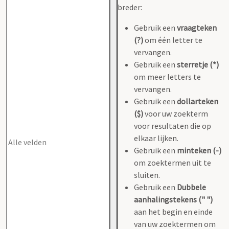
breder:
Gebruik een
vraagteken
(?)
om één letter te
vervangen.
Gebruik een
sterretje (*)
om meer letters te
vervangen.
Gebruik een
dollarteken
($)
voor uw zoekterm
voor resultaten die op
elkaar lijken.
Gebruik een
minteken (-)
om zoektermen uit te
sluiten.
Gebruik een
Dubbele
aanhalingstekens (" ")
aan het begin en einde
van uw zoektermen om