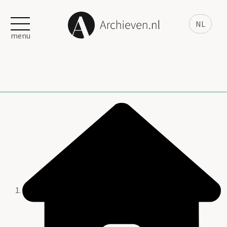
NL
menu