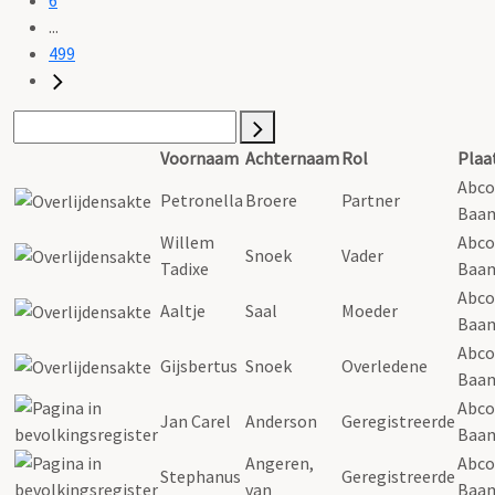
...
499
Voornaam
Achternaam
Rol
Plaa
Abco
Petronella
Broere
Partner
Baa
Willem
Abco
Snoek
Vader
Tadixe
Baa
Abco
Aaltje
Saal
Moeder
Baa
Abco
Gijsbertus
Snoek
Overledene
Baa
Abco
Jan Carel
Anderson
Geregistreerde
Baa
Angeren,
Abco
Stephanus
Geregistreerde
van
Baa