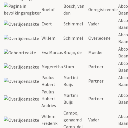
Bosch, van
Abco
Roelof
Geregistreerde
den
Baa
Abco
Evert
Schimmel
Vader
Baa
Abco
Willem
Schimmel
Overledene
Baa
Abco
Eva Marcus
Bruijn, de
Moeder
Baa
Abco
Mageretha
Stam
Partner
Baa
Paulus
Martini
Abco
Partner
Hubert
Buijs
Baa
Paulus
Martini
Abco
Hubert
Partner
Buijs
Baa
Andries
Campo,
Willem
Abco
genaamd
Vader
Frederik
Baa
Camp, del