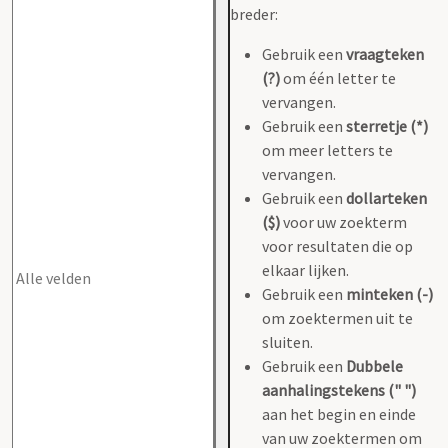
breder:
Gebruik een
vraagteken
(?)
om één letter te
vervangen.
Gebruik een
sterretje (*)
om meer letters te
vervangen.
Gebruik een
dollarteken
($)
voor uw zoekterm
voor resultaten die op
elkaar lijken.
Gebruik een
minteken (-)
om zoektermen uit te
sluiten.
Gebruik een
Dubbele
aanhalingstekens (" ")
aan het begin en einde
van uw zoektermen om