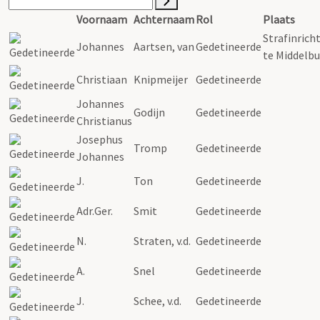
Voornaam
Achternaam
Rol
Plaats
Strafinrich
Johannes
Aartsen, van
Gedetineerde
te Middelb
Christiaan
Knipmeijer
Gedetineerde
Johannes
Godijn
Gedetineerde
Christianus
Josephus
Tromp
Gedetineerde
Johannes
J.
Ton
Gedetineerde
Adr.Ger.
Smit
Gedetineerde
N.
Straten, v.d.
Gedetineerde
A.
Snel
Gedetineerde
J.
Schee, v.d.
Gedetineerde