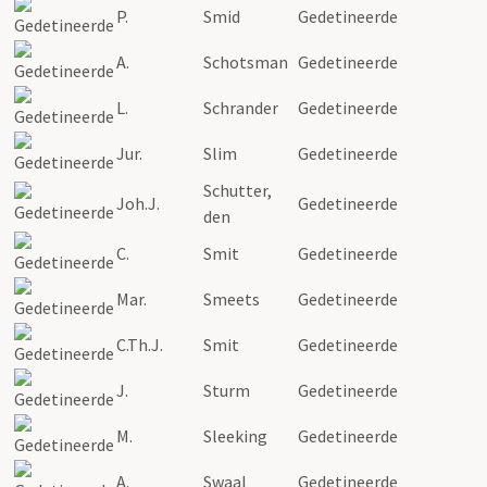
P.
Smid
Gedetineerde
A.
Schotsman
Gedetineerde
L.
Schrander
Gedetineerde
Jur.
Slim
Gedetineerde
Schutter,
Joh.J.
Gedetineerde
den
C.
Smit
Gedetineerde
Mar.
Smeets
Gedetineerde
C.Th.J.
Smit
Gedetineerde
J.
Sturm
Gedetineerde
M.
Sleeking
Gedetineerde
A.
Swaal
Gedetineerde