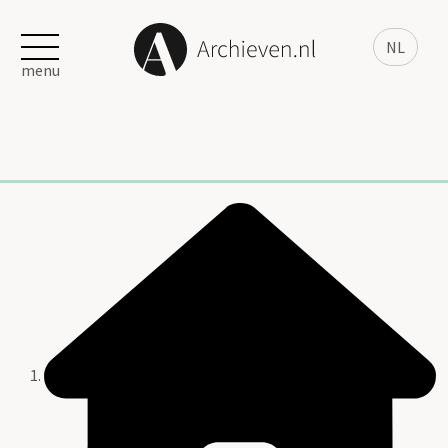
NL
menu