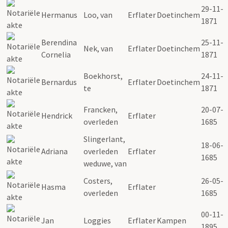
29-11-
Hermanus
Loo, van
Erflater
Doetinchem
1871
Berendina
25-11-
Nek, van
Erflater
Doetinchem
Cornelia
1871
Boekhorst,
24-11-
Bernardus
Erflater
Doetinchem
te
1871
Francken,
20-07-
Hendrick
Erflater
overleden
1685
Slingerlant,
18-06-
Adriana
overleden
Erflater
1685
weduwe, van
Costers,
26-05-
Hasma
Erflater
overleden
1685
00-11-
Jan
Loggies
Erflater
Kampen
1895