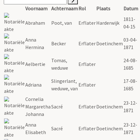
Voornaam
Achternaam
Rol
Plaats
Datum
1811-
Abraham
Poot, van
Erflater
Harderwijk
04-15
Anna
03-04-
Becker
Erflater
Doetinchem
Hermina
1871
Tomas,
24-08-
Aelbertie
Erflater
weduwe
1685
Slingerlant,
17-08-
Adriana
Erflater
weduwe, van
1685
Cornelia
23-12-
Margaretha
Sacré
Erflater
Doetinchem
1871
Johanna
Anna
23-12-
Sacré
Erflater
Doetinchem
Elisabeth
1871