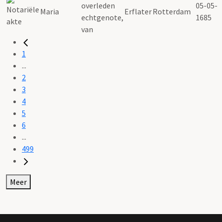
overleden
05-05-
Maria
Erflater
Rotterdam
echtgenote,
1685
van
1
...
2
3
4
5
6
...
499
Meer