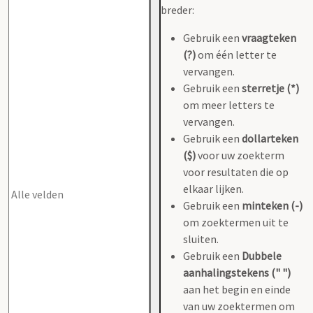
breder:
Gebruik een
vraagteken
(?)
om één letter te
vervangen.
Gebruik een
sterretje (*)
om meer letters te
vervangen.
Gebruik een
dollarteken
($)
voor uw zoekterm
voor resultaten die op
elkaar lijken.
Gebruik een
minteken (-)
om zoektermen uit te
sluiten.
Gebruik een
Dubbele
aanhalingstekens (" ")
aan het begin en einde
van uw zoektermen om