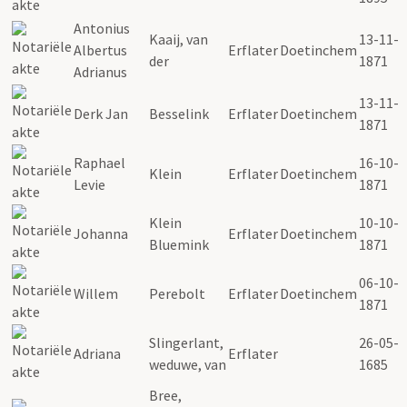
Antonius
Kaaij, van
13-11-
Albertus
Erflater
Doetinchem
der
1871
Adrianus
13-11-
Derk Jan
Besselink
Erflater
Doetinchem
1871
Raphael
16-10-
Klein
Erflater
Doetinchem
Levie
1871
Klein
10-10-
Johanna
Erflater
Doetinchem
Bluemink
1871
06-10-
Willem
Perebolt
Erflater
Doetinchem
1871
Slingerlant,
26-05-
Adriana
Erflater
weduwe, van
1685
Bree,