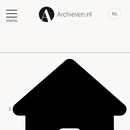
NL
menu