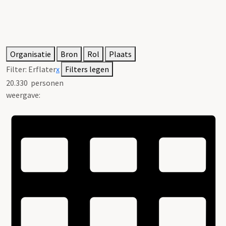
Organisatie
Bron
Rol
Plaats
Filter:
Erflater
x
Filters legen
20.330
personen
weergave: