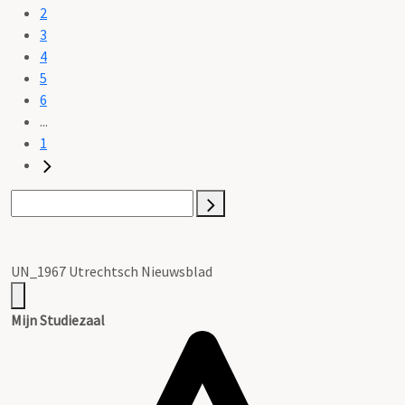
2
3
4
5
6
...
1
UN_1967 Utrechtsch Nieuwsblad
Mijn Studiezaal