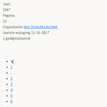
Jaar:
1967
Pagina:
22
Organisatie:
Het Utrechts Archief
laatste wijziging 11-10-2017
1 gedigitaliseerd
1
...
2
3
4
5
6
...