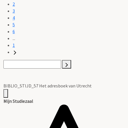
2
3
4
5
6
...
1
BIBLIO_STIJD_57 Het adresboek van Utrecht
Mijn Studiezaal