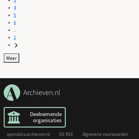
4
5
6
...
1
Meer
Deelnemende
organisaties
opendata.archieven.nl
DE REE
Algemene voorwaarden