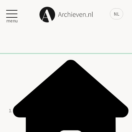
NL
menu