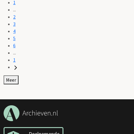
1
...
2
3
4
5
6
...
1
Meer
Deelnemende