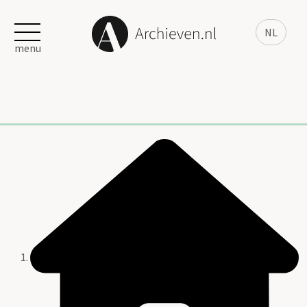
NL
menu