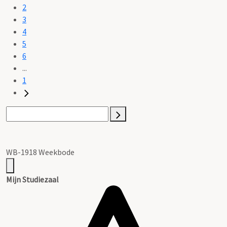
2
3
4
5
6
...
1
WB-1918 Weekbode
Mijn Studiezaal