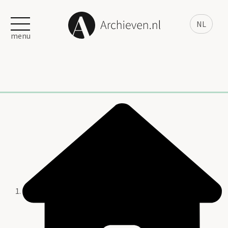
NL
menu