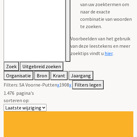
van uw zoektermen om
naar de exacte
combinatie van woorden
te zoeken.
Voorbeelden van het gebruik
van deze leestekens en meer
zoektips vindt u
hier
.
Zoek
Uitgebreid zoeken
Organisatie
Bron
Krant
Jaargang
Filters:
SA Voorne-Putten
x
1908
x
Filters legen
1.476
pagina's
sorteren op: