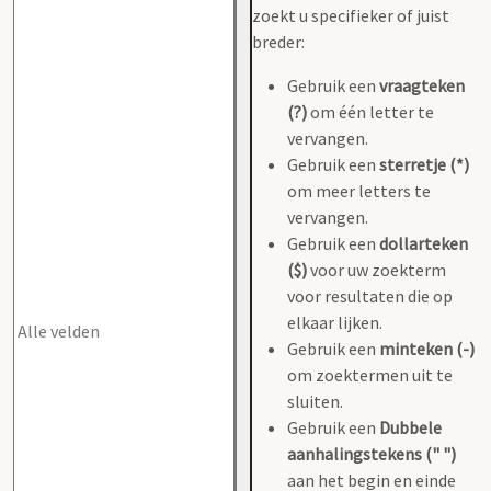
zoekt u specifieker of juist
breder:
Gebruik een
vraagteken
(?)
om één letter te
vervangen.
Gebruik een
sterretje (*)
om meer letters te
vervangen.
Gebruik een
dollarteken
($)
voor uw zoekterm
voor resultaten die op
elkaar lijken.
Gebruik een
minteken (-)
om zoektermen uit te
sluiten.
Gebruik een
Dubbele
aanhalingstekens (" ")
aan het begin en einde