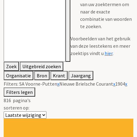
van uw zoektermen om
naar de exacte
combinatie van woorden
te zoeken.
Voorbeelden van het gebruik
van deze leestekens en meer
zoektips vindt u
hier
.
Zoek
Uitgebreid zoeken
Organisatie
Bron
Krant
Jaargang
Filters:
SA Voorne-Putten
x
Nieuwe Brielsche Courant
x
1904
x
Filters legen
816
pagina's
sorteren op: