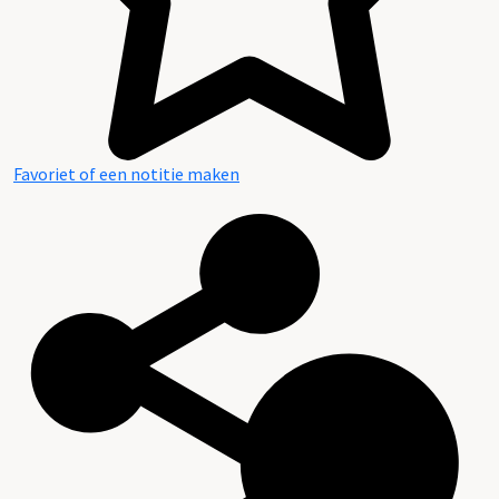
Favoriet of een notitie maken