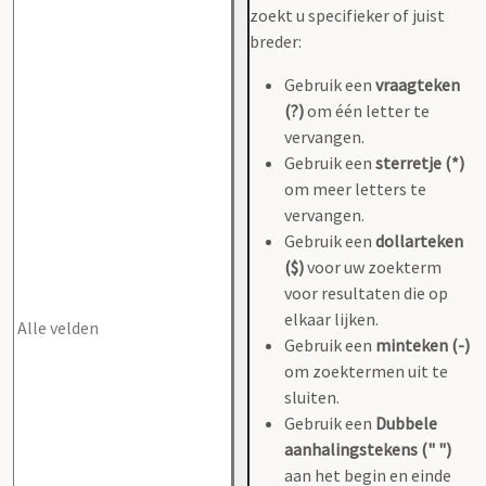
zoekt u specifieker of juist
breder:
Gebruik een
vraagteken
(?)
om één letter te
vervangen.
Gebruik een
sterretje (*)
om meer letters te
vervangen.
Gebruik een
dollarteken
($)
voor uw zoekterm
voor resultaten die op
elkaar lijken.
Gebruik een
minteken (-)
om zoektermen uit te
sluiten.
Gebruik een
Dubbele
aanhalingstekens (" ")
aan het begin en einde