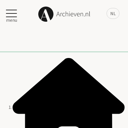
NL
menu