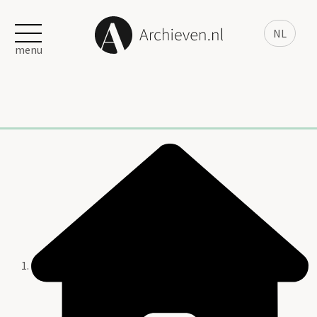
NL
menu