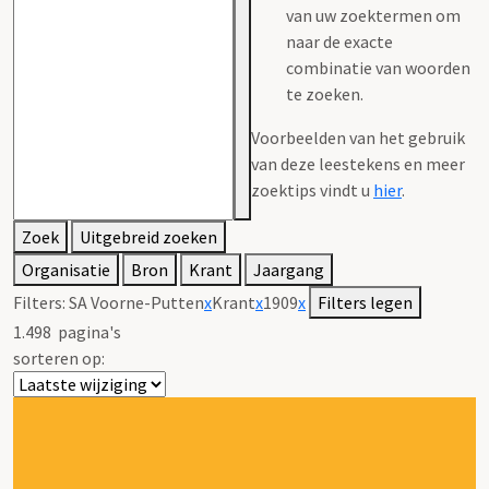
van uw zoektermen om
naar de exacte
combinatie van woorden
te zoeken.
Voorbeelden van het gebruik
van deze leestekens en meer
zoektips vindt u
hier
.
Zoek
Uitgebreid zoeken
Organisatie
Bron
Krant
Jaargang
Filters:
SA Voorne-Putten
x
Krant
x
1909
x
Filters legen
1.498
pagina's
sorteren op: