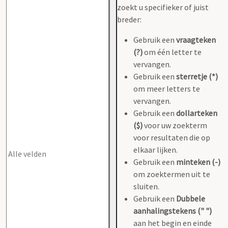
zoekt u specifieker of juist
breder:
Gebruik een
vraagteken
(?)
om één letter te
vervangen.
Gebruik een
sterretje (*)
om meer letters te
vervangen.
Gebruik een
dollarteken
($)
voor uw zoekterm
voor resultaten die op
elkaar lijken.
Gebruik een
minteken (-)
om zoektermen uit te
sluiten.
Gebruik een
Dubbele
aanhalingstekens (" ")
aan het begin en einde