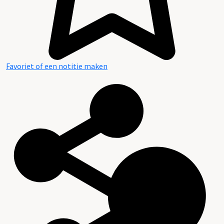
Favoriet of een notitie maken