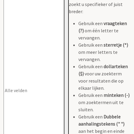
zoekt u specifieker of juist
breder:
Gebruik een
vraagteken
(?)
om één letter te
vervangen.
Gebruik een
sterretje (*)
om meer letters te
vervangen.
Gebruik een
dollarteken
($)
voor uw zoekterm
voor resultaten die op
elkaar lijken.
Gebruik een
minteken (-)
om zoektermen uit te
sluiten.
Gebruik een
Dubbele
aanhalingstekens (" ")
aan het begin en einde