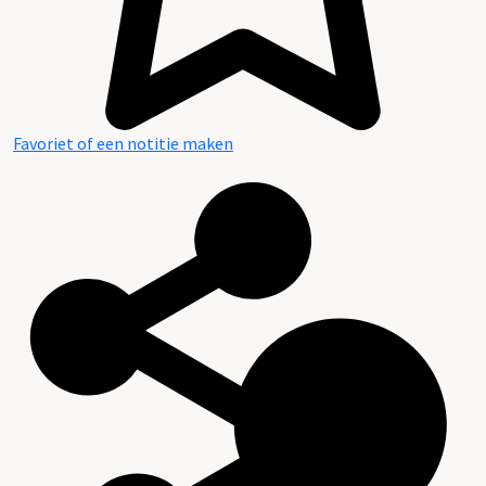
Favoriet of een notitie maken