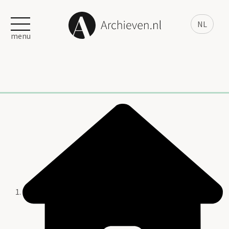
NL
menu