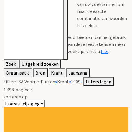
van uw zoektermen om
naar de exacte
combinatie van woorden
te zoeken.
Voorbeelden van het gebruik
van deze leestekens en meer
zoektips vindt u
hier
.
Zoek
Uitgebreid zoeken
Organisatie
Bron
Krant
Jaargang
Filters:
SA Voorne-Putten
x
Krant
x
1909
x
Filters legen
1.498
pagina's
sorteren op: