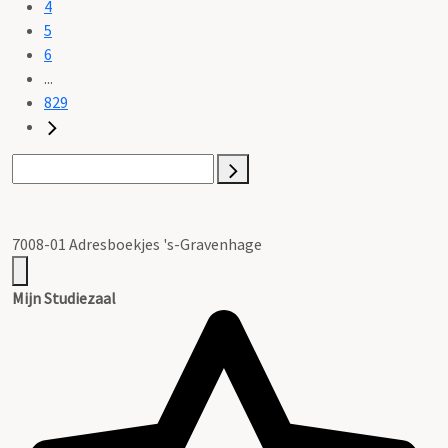
4
5
6
...
829
7008-01 Adresboekjes 's-Gravenhage
Mijn Studiezaal