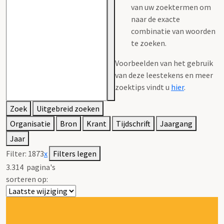
van uw zoektermen om
naar de exacte
combinatie van woorden
te zoeken.
Voorbeelden van het gebruik
van deze leestekens en meer
zoektips vindt u
hier
.
Zoek
Uitgebreid zoeken
Organisatie
Bron
Krant
Tijdschrift
Jaargang
Jaar
Filter:
1873
x
Filters legen
3.314
pagina's
sorteren op: