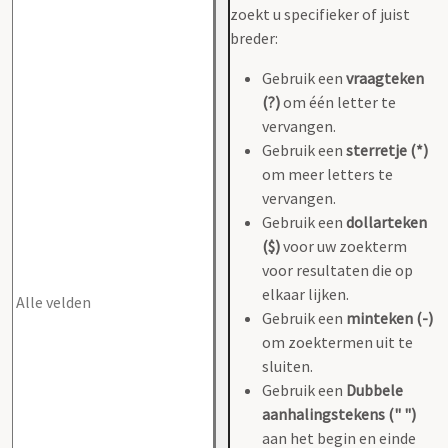
zoekt u specifieker of juist
breder:
Gebruik een
vraagteken
(?)
om één letter te
vervangen.
Gebruik een
sterretje (*)
om meer letters te
vervangen.
Gebruik een
dollarteken
($)
voor uw zoekterm
voor resultaten die op
elkaar lijken.
Gebruik een
minteken (-)
om zoektermen uit te
sluiten.
Gebruik een
Dubbele
aanhalingstekens (" ")
aan het begin en einde