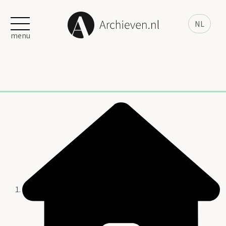
NL
menu