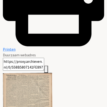
Printen
Duurzaam webadres