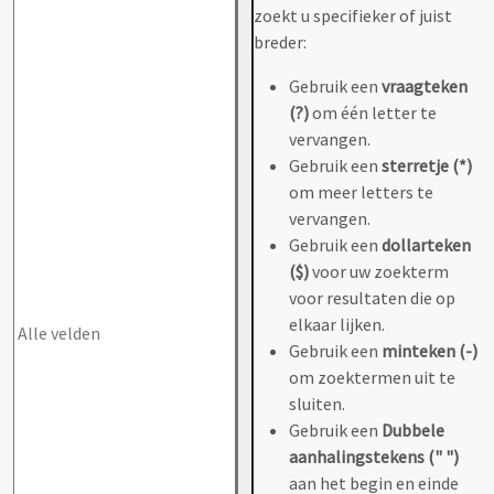
zoekt u specifieker of juist
breder:
Gebruik een
vraagteken
(?)
om één letter te
vervangen.
Gebruik een
sterretje (*)
om meer letters te
vervangen.
Gebruik een
dollarteken
($)
voor uw zoekterm
voor resultaten die op
elkaar lijken.
Gebruik een
minteken (-)
om zoektermen uit te
sluiten.
Gebruik een
Dubbele
aanhalingstekens (" ")
aan het begin en einde