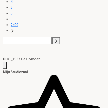
4
5
6
...
2499
DHO_1937 De Homoet
Mijn Studiezaal