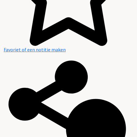
Favoriet of een notitie maken