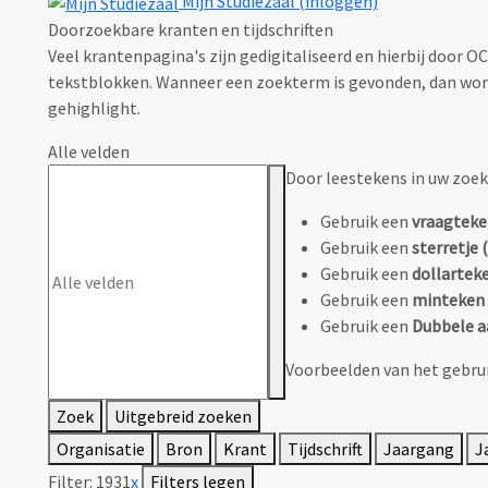
Mijn Studiezaal (inloggen)
Doorzoekbare kranten en tijdschriften
Veel krantenpagina's zijn gedigitaliseerd en hierbij door 
tekstblokken. Wanneer een zoekterm is gevonden, dan wordt
gehighlight.
Alle velden
Door leestekens in uw zoeko
Gebruik een
vraagteke
Gebruik een
sterretje (
Gebruik een
dollarteke
Gebruik een
minteken 
Gebruik een
Dubbele a
Voorbeelden van het gebrui
Zoek
Uitgebreid zoeken
Organisatie
Bron
Krant
Tijdschrift
Jaargang
J
Filter:
1931
x
Filters legen