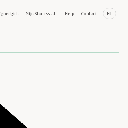
fgoedgids
Mijn Studiezaal
Help
Contact
NL