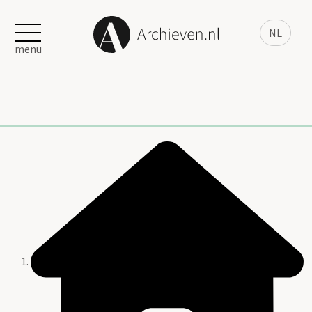
NL
menu