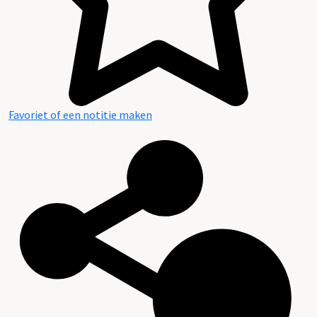
Favoriet of een notitie maken