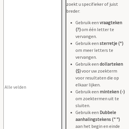
zoekt u specifieker of juist
breder:
Gebruik een
vraagteken
(?)
om één letter te
vervangen.
Gebruik een
sterretje (*)
om meer letters te
vervangen.
Gebruik een
dollarteken
($)
voor uw zoekterm
voor resultaten die op
elkaar lijken.
Gebruik een
minteken (-)
om zoektermen uit te
sluiten.
Gebruik een
Dubbele
aanhalingstekens (" ")
aan het begin en einde