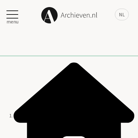
NL
menu