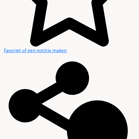
Favoriet of een notitie maken