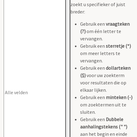
zoekt u specifieker of juist
breder:
Gebruik een
vraagteken
(?)
om één letter te
vervangen.
Gebruik een
sterretje (*)
om meer letters te
vervangen.
Gebruik een
dollarteken
($)
voor uw zoekterm
voor resultaten die op
elkaar lijken.
Gebruik een
minteken (-)
om zoektermen uit te
sluiten.
Gebruik een
Dubbele
aanhalingstekens (" ")
aan het begin en einde