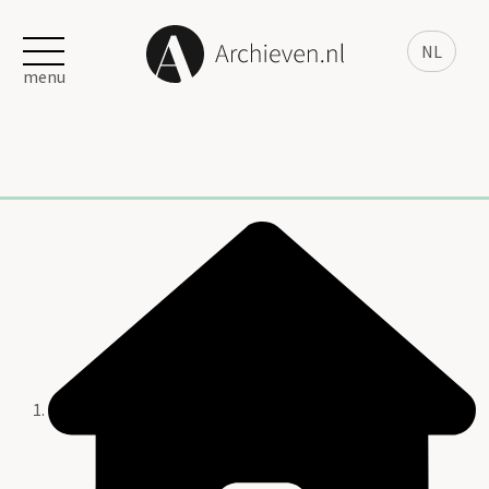
NL
menu