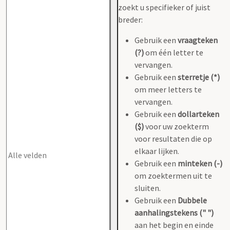
zoekt u specifieker of juist
breder:
Gebruik een
vraagteken
(?)
om één letter te
vervangen.
Gebruik een
sterretje (*)
om meer letters te
vervangen.
Gebruik een
dollarteken
($)
voor uw zoekterm
voor resultaten die op
elkaar lijken.
Gebruik een
minteken (-)
om zoektermen uit te
sluiten.
Gebruik een
Dubbele
aanhalingstekens (" ")
aan het begin en einde