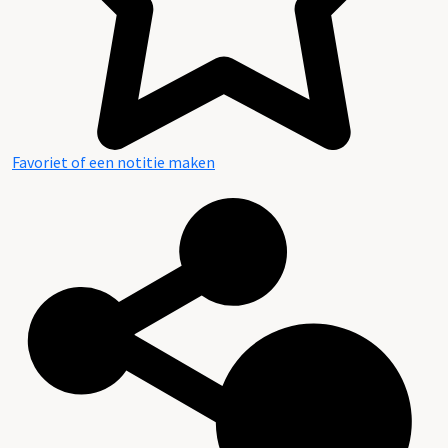
Favoriet of een notitie maken