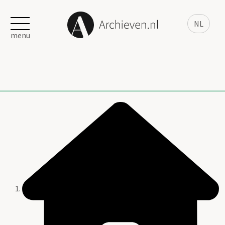
NL
menu