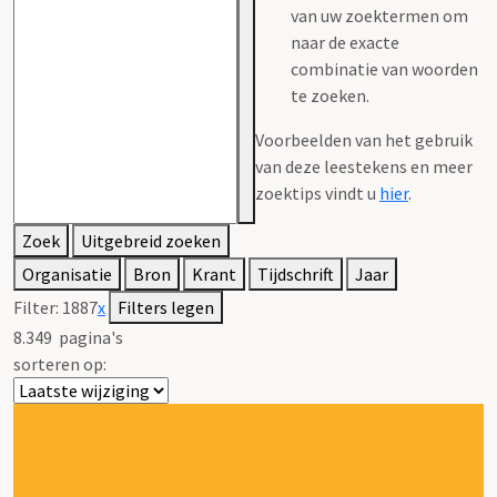
van uw zoektermen om
naar de exacte
combinatie van woorden
te zoeken.
Voorbeelden van het gebruik
van deze leestekens en meer
zoektips vindt u
hier
.
Zoek
Uitgebreid zoeken
Organisatie
Bron
Krant
Tijdschrift
Jaar
Filter:
1887
x
Filters legen
8.349
pagina's
sorteren op: