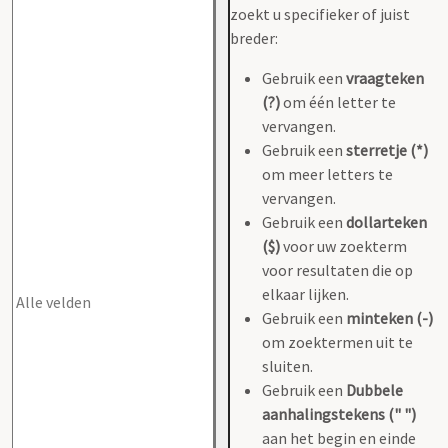
zoekt u specifieker of juist
breder:
Gebruik een
vraagteken
(?)
om één letter te
vervangen.
Gebruik een
sterretje (*)
om meer letters te
vervangen.
Gebruik een
dollarteken
($)
voor uw zoekterm
voor resultaten die op
elkaar lijken.
Gebruik een
minteken (-)
om zoektermen uit te
sluiten.
Gebruik een
Dubbele
aanhalingstekens (" ")
aan het begin en einde