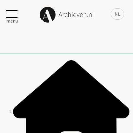
NL
menu