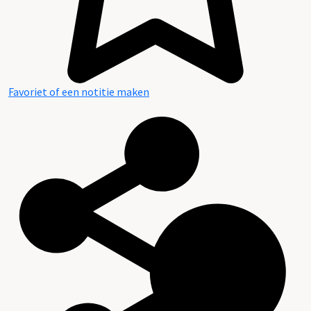
Favoriet of een notitie maken