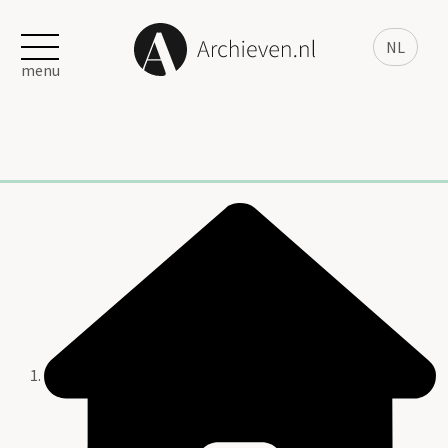
NL
menu