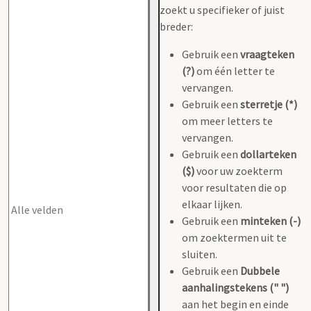
zoekt u specifieker of juist
breder:
Gebruik een
vraagteken
(?)
om één letter te
vervangen.
Gebruik een
sterretje (*)
om meer letters te
vervangen.
Gebruik een
dollarteken
($)
voor uw zoekterm
voor resultaten die op
elkaar lijken.
Gebruik een
minteken (-)
om zoektermen uit te
sluiten.
Gebruik een
Dubbele
aanhalingstekens (" ")
aan het begin en einde