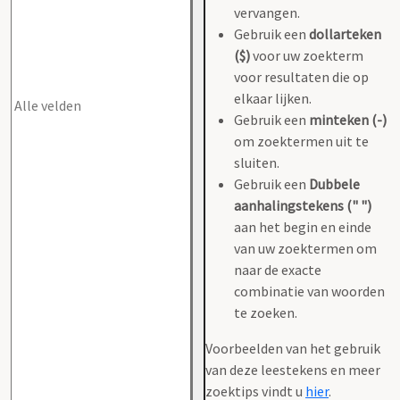
vervangen.
Gebruik een
dollarteken
($)
voor uw zoekterm
voor resultaten die op
elkaar lijken.
Gebruik een
minteken (-)
om zoektermen uit te
sluiten.
Gebruik een
Dubbele
aanhalingstekens (" ")
aan het begin en einde
van uw zoektermen om
naar de exacte
combinatie van woorden
te zoeken.
Voorbeelden van het gebruik
van deze leestekens en meer
zoektips vindt u
hier
.