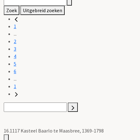
Zoek
Uitgebreid zoeken
1
...
2
3
4
5
6
...
1
16.1117 Kasteel Baarlo te Maasbree, 1369-1798