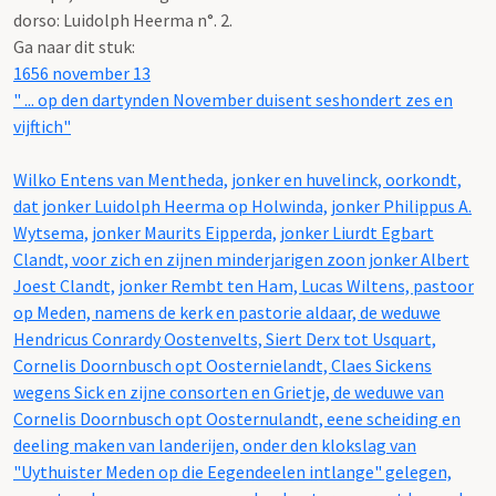
dorso: Luidolph Heerma n°. 2.
Ga naar dit stuk:
1656 november 13
" ... op den dartynden November duisent seshondert zes en
vijftich"
Wilko Entens van Mentheda, jonker en huvelinck, oorkondt,
dat jonker Luidolph Heerma op Holwinda, jonker Philippus A.
Wytsema, jonker Maurits Eipperda, jonker Liurdt Egbart
Clandt, voor zich en zijnen minderjarigen zoon jonker Albert
Joest Clandt, jonker Rembt ten Ham, Lucas Wiltens, pastoor
op Meden, namens de kerk en pastorie aldaar, de weduwe
Hendricus Conrardy Oostenvelts, Siert Derx tot Usquart,
Cornelis Doornbusch opt Oosternielandt, Claes Sickens
wegens Sick en zijne consorten en Grietje, de weduwe van
Cornelis Doornbusch opt Oosternulandt, eene scheiding en
deeling maken van landerijen, onder den klokslag van
"Uythuister Meden op die Eegendeelen intlange" gelegen,