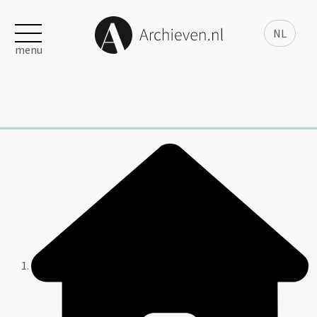
NL
menu