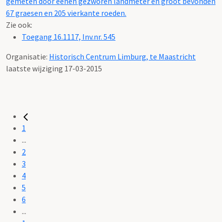
gemeten door eenen gezworen landmeter en groot bevonden
67 graesen en 205 vierkante roeden.
Zie ook:
Toegang 16.1117, Inv.nr. 545
Organisatie:
Historisch Centrum Limburg, te Maastricht
laatste wijziging 17-03-2015
1
...
2
3
4
5
6
...