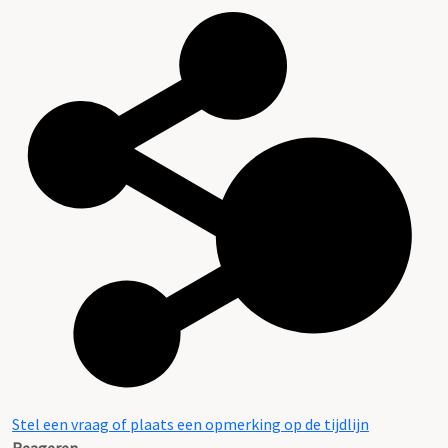
Stel een vraag of plaats een opmerking op de tijdlijn