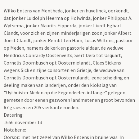
Wilko Entens van Mentheda, jonker en huvelinck, oorkondt,
dat jonker Luidolph Heerma op Holwinda, jonker Philippus A.
Wytsema, jonker Maurits Eipperda, jonker Liurdt Egbart
Clandt, voor zich en zijnen minderjarigen zoon jonker Albert
Joest Clandt, jonker Rembt ten Ham, Lucas Wiltens, pastoor
op Meden, namens de kerk en pastorie aldaar, de weduwe
Hendricus Conrardy Oostenvelts, Siert Derx tot Usquart,
Cornelis Doornbusch opt Oosternielandt, Claes Sickens
wegens Sick en zijne consorten en Grietje, de weduwe van
Cornelis Doornbusch opt Oosternulandt, eene scheiding en
deeling maken van landerijen, onder den klokslag van
"Uythuister Meden op die Eegendeelen intlange" gelegen,
gemeten door eenen gezworen landmeter en groot bevonden
67 graesen en 205 vierkante roeden.
Datering
:
1656 november 13
Notabene:
Oorspr.; met het zegel van Wilko Entens in bruine was. In