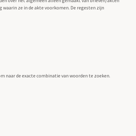
rden over het algemeen alleen gemaakt van brieven/akten
g waarin ze in de akte voorkomen. De regesten zijn
om naar de exacte combinatie van woorden te zoeken.