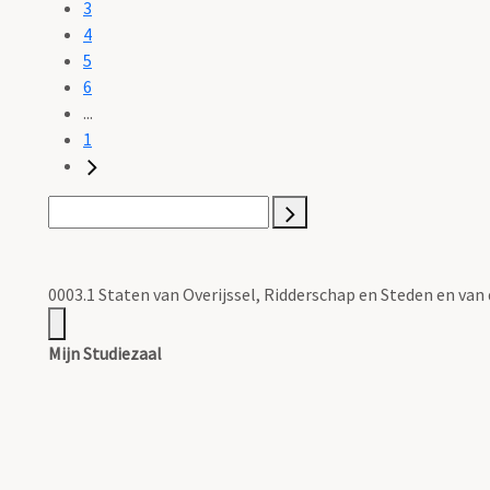
3
4
5
6
...
1
0003.1 Staten van Overijssel, Ridderschap en Steden en van
Mijn Studiezaal