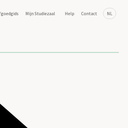
fgoedgids
Mijn Studiezaal
Help
Contact
NL