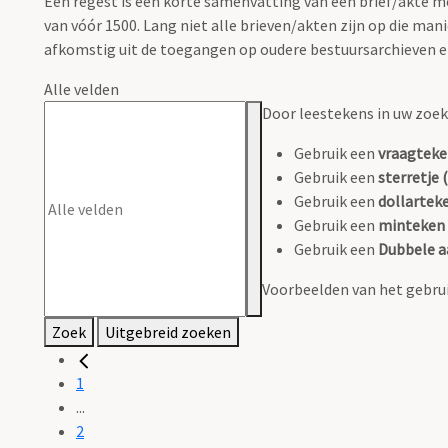
Een regest is een korte samenvatting van een brief/akte
van vóór 1500. Lang niet alle brieven/akten zijn op die m
afkomstig uit de toegangen op oudere bestuursarchieven en 
Alle velden
Door leestekens in uw zoeko
Gebruik een
vraagteke
Gebruik een
sterretje (
Gebruik een
dollarteke
Gebruik een
minteken 
Gebruik een
Dubbele a
Voorbeelden van het gebrui
Zoek
Uitgebreid zoeken
1
...
2