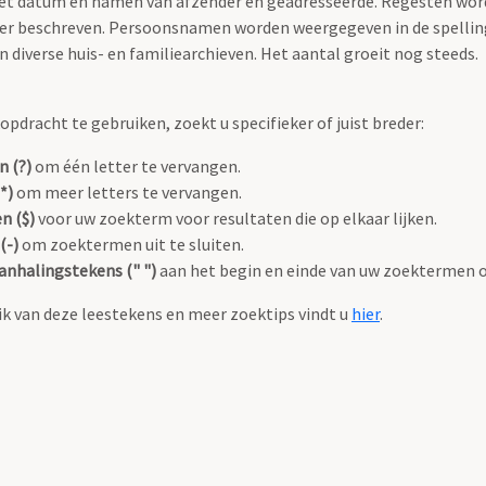
 met datum en namen van afzender en geadresseerde. Regesten wo
anier beschreven. Persoonsnamen worden weergegeven in de spellin
diverse huis- en familiearchieven. Het aantal groeit nog steeds.
pdracht te gebruiken, zoekt u specifieker of juist breder:
n (?)
om één letter te vervangen.
*)
om meer letters te vervangen.
n ($)
voor uw zoekterm voor resultaten die op elkaar lijken.
(-)
om zoektermen uit te sluiten.
anhalingstekens (" ")
aan het begin en einde van uw zoektermen 
k van deze leestekens en meer zoektips vindt u
hier
.