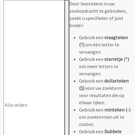
Door leestekens in uw
zoekopdracht te gebruiken,
zoekt u specifieker of juist
breder:
Gebruik een
vraagteken
(?)
om één letter te
vervangen.
Gebruik een
sterretje (*)
om meer letters te
vervangen.
Gebruik een
dollarteken
($)
voor uw zoekterm
voor resultaten die op
elkaar lijken.
Gebruik een
minteken (-)
om zoektermen uit te
sluiten.
Gebruik een
Dubbele