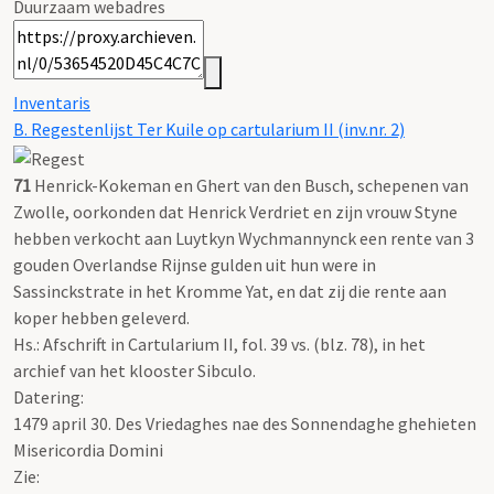
Duurzaam webadres
Inventaris
B. Regestenlijst Ter Kuile op cartularium II (inv.nr. 2)
71
Henrick-Kokeman en Ghert van den Busch, schepenen van
Zwolle, oorkonden dat Henrick Verdriet en zijn vrouw Styne
hebben verkocht aan Luytkyn Wychmannynck een rente van 3
gouden Overlandse Rijnse gulden uit hun were in
Sassinckstrate in het Kromme Yat, en dat zij die rente aan
koper hebben geleverd.
Hs.: Afschrift in Cartularium II, fol. 39 vs. (blz. 78), in het
archief van het klooster Sibculo.
Datering
:
1479 april 30. Des Vriedaghes nae des Sonnendaghe ghehieten
Misericordia Domini
Zie: