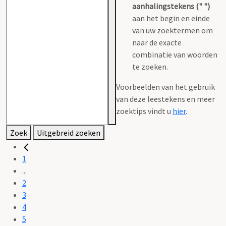
aanhalingstekens (" ")
aan het begin en einde
van uw zoektermen om
naar de exacte
combinatie van woorden
te zoeken.
Voorbeelden van het gebruik
van deze leestekens en meer
zoektips vindt u
hier
.
Zoek
Uitgebreid zoeken
1
...
2
3
4
5