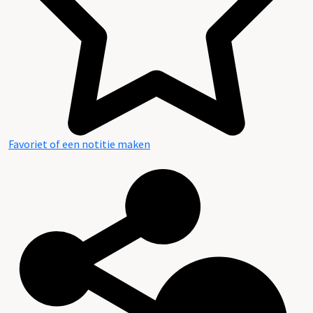
Favoriet of een notitie maken