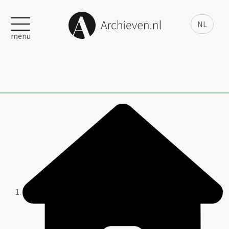
NL
menu