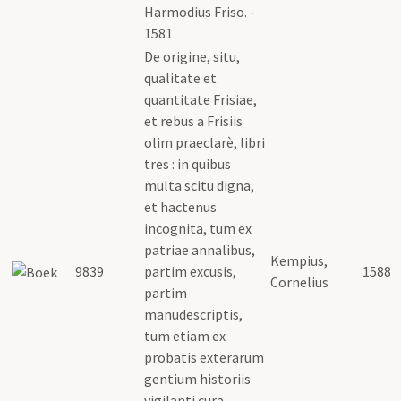
Harmodius Friso. -
1581
De origine, situ,
qualitate et
quantitate Frisiae,
et rebus a Frisiis
olim praeclarè, libri
tres : in quibus
multa scitu digna,
et hactenus
incognita, tum ex
patriae annalibus,
Kempius,
9839
partim excusis,
1588
Cornelius
partim
manudescriptis,
tum etiam ex
probatis exterarum
gentium historiis
vigilanti cura,