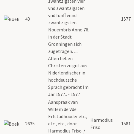
zwantzigsten vier
vnd zwantzigsten
vnd funff vnnd
43
1577
zwantzigsten
Nouembris Anno 76.
in der Stadt
Gronningen sich
zugetragen. .....
Allen lieben
Christen zu gut aus
Niderlendischer in
hochdeutsche
Sprach gebracht Im
Jar 1577.. - 1577
Aanspraak van
Willem de Vde
Erfstadhouder etc.,
Harmodius
2635
etc., etc., door
1581
Friso
Harmodius Friso. /