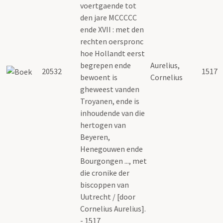
voertgaende tot
den jare MCCCCC
ende XVII : met den
rechten oerspronc
hoe Hollandt eerst
begrepen ende
Aurelius,
20532
1517
bewoent is
Cornelius
gheweest vanden
Troyanen, ende is
inhoudende van die
hertogen van
Beyeren,
Henegouwen ende
Bourgongen ..., met
die cronike der
biscoppen van
Uutrecht / [door
Cornelius Aurelius].
- 1517