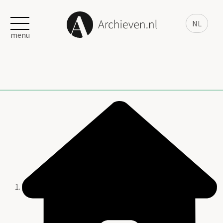
NL
menu