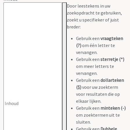
Door leestekens in uw
zoekopdracht te gebruiken,
zoekt u specifieker of juist
breder:
Gebruik een
vraagteken
(?)
om één letter te
vervangen.
Gebruik een
sterretje (*)
om meer letters te
vervangen.
Gebruik een
dollarteken
($)
voor uw zoekterm
voor resultaten die op
elkaar lijken.
Gebruik een
minteken (-)
om zoektermen uit te
sluiten.
Gebruik een
Dubbele