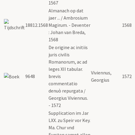
1567
Almanach op dat
jaer ... / Ambrosium
18812.1568
Magirum. - Deventer
1568
: Johan van Breda,
1568
De origine ac initiis
juris civilis
Romanorum, ac ad
leges XII tabular.
Viviennus,
9648
brevis
1572
Georgius
commentatio
denuò repurgata /
Georgius Viviennus.
- 1572
Supplication im Jar
LXX. zu Speir vor Key.
Ma. Chur vnd
Fursten sampt allen