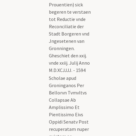
Prouentien) sick
begeren te verstaen
tot Reductie vnde
Reconciliatie der
Stadt Borgeren vnd
Jngesetenen van
Gronningen.
Gheschiet den xxij.
vnde xxiij. Julij Anno
M.D.XCJJJJ. - 1594
Scholae apud
Groninganos Per
Bellorvn Tvmvltvs
Collapsae Ab
Amplissimo Et
Pientissimo Eivs
Oppidi Senatv Post
recuperatam nuper