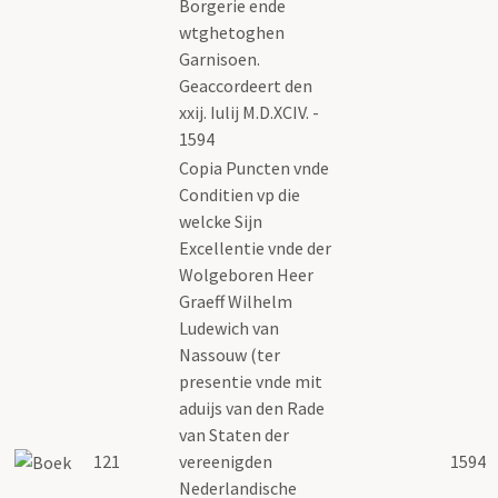
Borgerie ende
wtghetoghen
Garnisoen.
Geaccordeert den
xxij. Iulij M.D.XCIV. -
1594
Copia Puncten vnde
Conditien vp die
welcke Sijn
Excellentie vnde der
Wolgeboren Heer
Graeff Wilhelm
Ludewich van
Nassouw (ter
presentie vnde mit
aduijs van den Rade
van Staten der
121
vereenigden
1594
Nederlandische