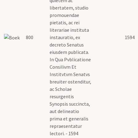
quietem ac
libertatem, studio
promouendae
pietatis, ac rei
literariae instituta
800
instauratio, ex
1594
decreto Senatus
eiusdem publicata.
In Qua Pvblicatione
Consilivm Et
Institvtvm Senatvs
breuiter ostenditur,
ac Scholae
resurgentis
Synopsis succincta,
aut delineatio
prima et generalis
repraesentatur
lectori. - 1594