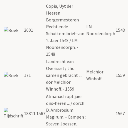
Copia, Uyt der
Heeren
Borgermesteren
Recht ende
I.M.
2001
1548
Schuttem brieff van
Noordendorph
't Jaer 1548 / I.M.
Noordendorph. -
1548
Landrecht van
Overissel / tho
Melchior
171
samen gebracht ....
1559
Winhoff
dör Melchior
Winhoff. - 1559
Almanach opt jaer
ons-heren ... / dorch
D. Ambrosium
18811.1567
1567
Magirum. - Campen :
Steven Joessen,