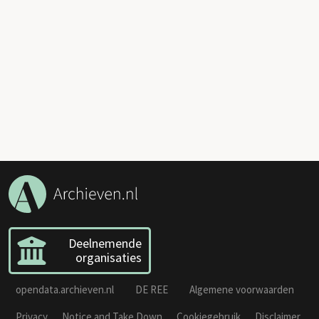
Deelnemende
organisaties
opendata.archieven.nl
DE REE
Algemene voorwaarden
Privacy
Notice and Take Down
Cookiegebruik
Disclaimer