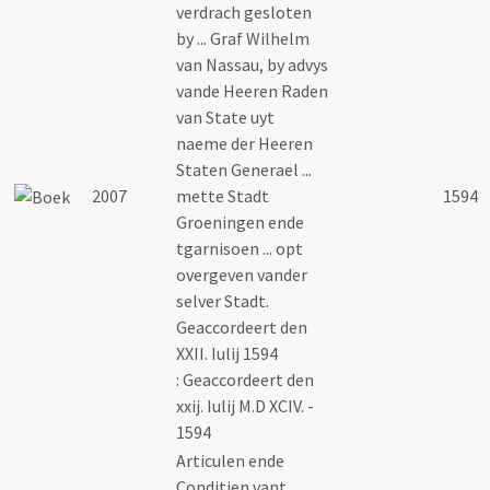
verdrach gesloten
by ... Graf Wilhelm
van Nassau, by advys
vande Heeren Raden
van State uyt
naeme der Heeren
Staten Generael ...
2007
mette Stadt
1594
Groeningen ende
tgarnisoen ... opt
overgeven vander
selver Stadt.
Geaccordeert den
XXII. Iulij 1594
: Geaccordeert den
xxij. Iulij M.D XCIV. -
1594
Articulen ende
Conditien vant