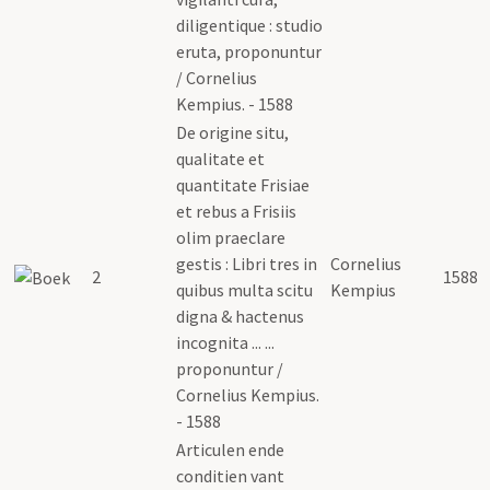
diligentique : studio
eruta, proponuntur
/ Cornelius
Kempius. - 1588
De origine situ,
qualitate et
quantitate Frisiae
et rebus a Frisiis
olim praeclare
gestis : Libri tres in
Cornelius
2
1588
quibus multa scitu
Kempius
digna & hactenus
incognita ... ...
proponuntur /
Cornelius Kempius.
- 1588
Articulen ende
conditien vant