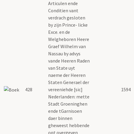
Articulen ende
Conditien vant
verdrach gesloten
by zijn Prince- licke
Exce. en de
Welgheboren Heere
Graef Wilhelm van
Nassau by advys
vande Heeren Raden
van State uyt
naeme der Heeren
Staten Generael der
428
vereeniehde [sic]
1594
Nederlanden: mette
Stadt Groeninghen
ende tGarnisoen
daer binnen
gheweest hebbende
opt overgeven