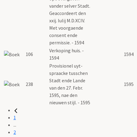
vander selver Stadt.
Geaccordeert den
xxij. Iulij M.D.XCIV.
Met voorgaende
consent ende
permissie. - 1594
Verkoping huis. -
106
1594
1594
Provisionel uyt-
spraacke tusschen
Stadt ende Lande
238
1595
van den 27. Febr.
1595, nae den
nieuwen stijl. - 1595
1
...
2