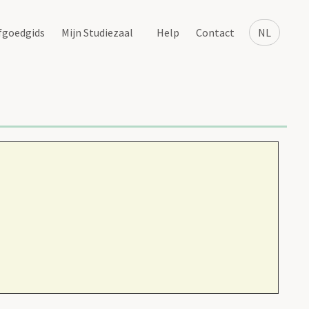
fgoedgids
Mijn Studiezaal
Help
Contact
NL