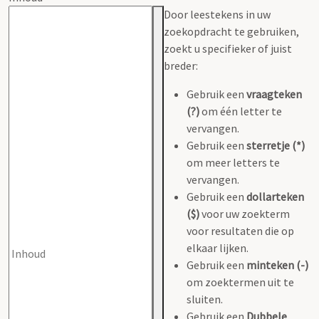
Door leestekens in uw
zoekopdracht te gebruiken,
zoekt u specifieker of juist
breder:
Gebruik een
vraagteken
(?)
om één letter te
vervangen.
Gebruik een
sterretje (*)
om meer letters te
vervangen.
Gebruik een
dollarteken
($)
voor uw zoekterm
voor resultaten die op
elkaar lijken.
Gebruik een
minteken (-)
om zoektermen uit te
sluiten.
Gebruik een
Dubbele