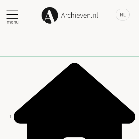
NL
menu