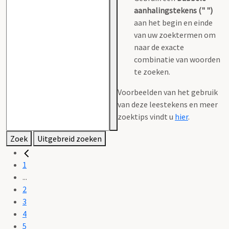
aanhalingstekens (" ")
aan het begin en einde
van uw zoektermen om
naar de exacte
combinatie van woorden
te zoeken.
Voorbeelden van het gebruik
van deze leestekens en meer
zoektips vindt u
hier
.
Zoek
Uitgebreid zoeken
1
...
2
3
4
5