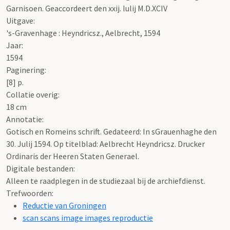
Garnisoen. Geaccordeert den xxij. Iulij M.D.XCIV
Uitgave:
's-Gravenhage : Heyndricsz., Aelbrecht, 1594
Jaar:
1594
Paginering:
[8] p.
Collatie overig:
18 cm
Annotatie:
Gotisch en Romeins schrift. Gedateerd: In sGrauenhaghe den
30. Julij 1594. Op titelblad: Aelbrecht Heyndricsz. Drucker
Ordinaris der Heeren Staten Generael.
Digitale bestanden:
Alleen te raadplegen in de studiezaal bij de archiefdienst.
Trefwoorden:
Reductie van Groningen
scan scans image images reproductie