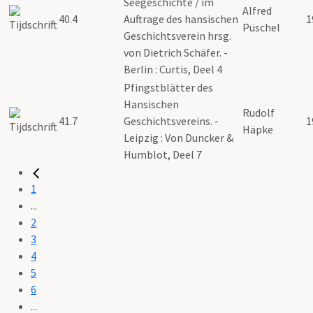
Seegeschichte / im
Alfred
40.4
Auftrage des hansischen
1
Püschel
Geschichtsverein hrsg.
von Dietrich Schäfer. -
Berlin : Curtis, Deel 4
Pfingstblätter des
Hansischen
Rudolf
41.7
Geschichtsvereins. -
1
Häpke
Leipzig : Von Duncker &
Humblot, Deel 7
1
...
2
3
4
5
6
...