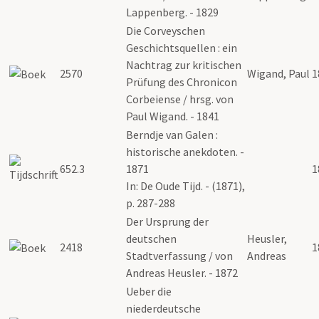
Lappenberg. - 1829
Die Corveyschen
Geschichtsquellen : ein
Nachtrag zur kritischen
2570
Wigand, Paul
1
Prüfung des Chronicon
Corbeiense / hrsg. von
Paul Wigand. - 1841
Berndje van Galen :
historische anekdoten. -
652.3
1871
1
In: De Oude Tijd. - (1871),
p. 287-288
Der Ursprung der
deutschen
Heusler,
2418
1
Stadtverfassung / von
Andreas
Andreas Heusler. - 1872
Ueber die
niederdeutsche