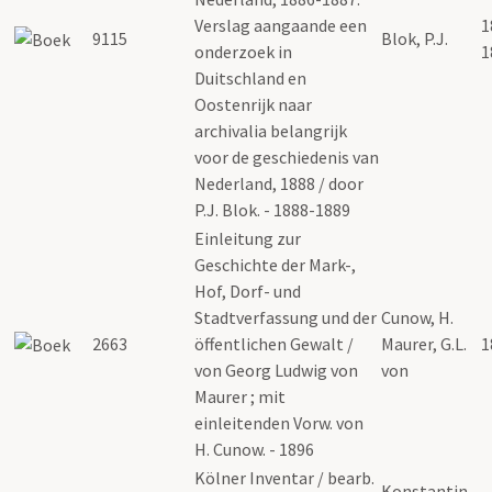
Verslag aangaande een
1
9115
Blok, P.J.
onderzoek in
1
Duitschland en
Oostenrijk naar
archivalia belangrijk
voor de geschiedenis van
Nederland, 1888 / door
P.J. Blok. - 1888-1889
Einleitung zur
Geschichte der Mark-,
Hof, Dorf- und
Stadtverfassung und der
Cunow, H.
2663
öffentlichen Gewalt /
Maurer, G.L.
1
von Georg Ludwig von
von
Maurer ; mit
einleitenden Vorw. von
H. Cunow. - 1896
Kölner Inventar / bearb.
Konstantin