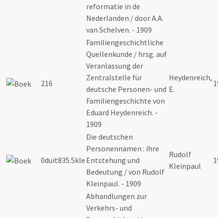
reformatie in de
Nederlanden / door A.A.
van Schelven. - 1909
Familiengeschichtliche
Quellenkunde / hrsg. auf
Veranlassung der
Zentralstelle für
Heydenreich,
216
1
deutsche Personen- und
E.
Familiengeschichte von
Eduard Heydenreich. -
1909
Die deutschen
Personennamen : ihre
Rudolf
0duit835.5kle
Entstehung und
1
Kleinpaul
Bedeutung / von Rudolf
Kleinpaul. - 1909
Abhandlungen zur
Verkehrs- und