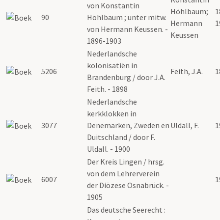
von Konstantin
Höhlbaum;
1
90
Höhlbaum ; unter mitw.
Hermann
1
von Hermann Keussen. -
Keussen
1896-1903
Nederlandsche
kolonisatiën in
5206
Feith, J.A.
1
Brandenburg / door J.A.
Feith. - 1898
Nederlandsche
kerkklokken in
3077
Denemarken, Zweden en
Uldall, F.
1
Duitschland / door F.
Uldall. - 1900
Der Kreis Lingen / hrsg.
von dem Lehrerverein
6007
1
der Diözese Osnabrück. -
1905
Das deutsche Seerecht :