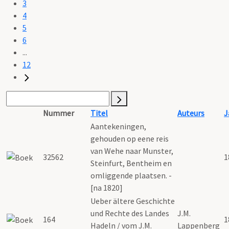
3
4
5
6
...
12
Nummer
Titel
Auteurs
J
Aantekeningen,
gehouden op eene reis
van Wehe naar Munster,
32562
1
Steinfurt, Bentheim en
omliggende plaatsen. -
[na 1820]
Ueber ältere Geschichte
und Rechte des Landes
J.M.
164
1
Hadeln / vom J.M.
Lappenberg