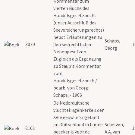
Kommentar zum
vierten Buche des
Handelsgesetzbuchs
(unter Ausschluß des
Seeversicherungsrechts)
nebst Erläuterungen zu
Schaps,
3070
den seerechtlichen
1
Georg
Nebengesetzen.
Zugleich als Ergänzung
zu Staub's Kommentar
zum
Handelsgesetzbuch /
bearb. von Georg
Schaps. - 1906
De Nederduitsche
vluchtelingenkerken der
XVIe eeuw in Engeland
en Duitschland in hunne
Schelven,
2101
1
betekenis voor de
A.A. van