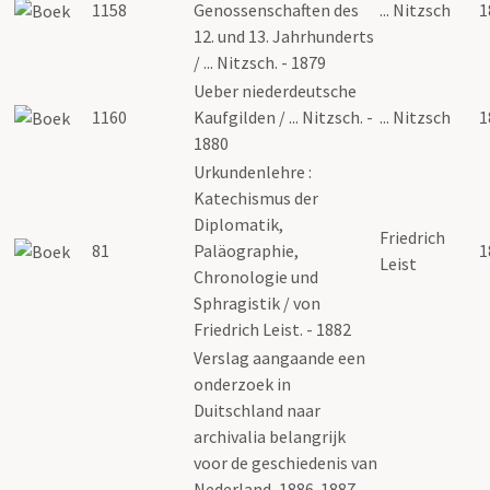
1158
Genossenschaften des
... Nitzsch
1
12. und 13. Jahrhunderts
/ ... Nitzsch. - 1879
Ueber niederdeutsche
1160
Kaufgilden / ... Nitzsch. -
... Nitzsch
1
1880
Urkundenlehre :
Katechismus der
Diplomatik,
Friedrich
81
Paläographie,
1
Leist
Chronologie und
Sphragistik / von
Friedrich Leist. - 1882
Verslag aangaande een
onderzoek in
Duitschland naar
archivalia belangrijk
voor de geschiedenis van
Nederland, 1886-1887.