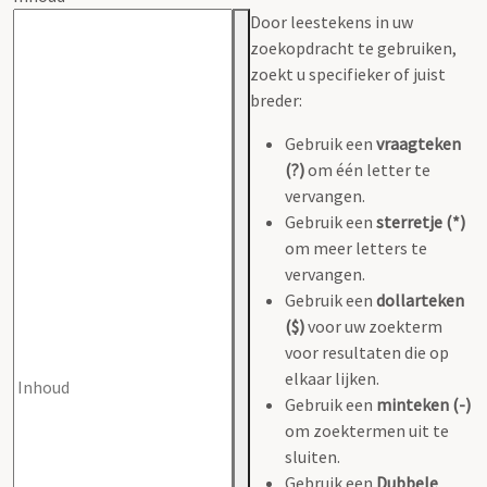
Door leestekens in uw
zoekopdracht te gebruiken,
zoekt u specifieker of juist
breder:
Gebruik een
vraagteken
(?)
om één letter te
vervangen.
Gebruik een
sterretje (*)
om meer letters te
vervangen.
Gebruik een
dollarteken
($)
voor uw zoekterm
voor resultaten die op
elkaar lijken.
Gebruik een
minteken (-)
om zoektermen uit te
sluiten.
Gebruik een
Dubbele