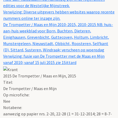
edities voor de Westelijke Mijnstreek.
Verwijzing: Diverse uitgevers hebben websites waarop recente
nummers online ter inzage zijn.
De Trompetter / Maas en Mijn 2010-2015, 2010-2015 NB: huis-
aan-huis weekblad voor Born, Buchten, Dieteren,
Einighausen, Grevenbicht, Guttecoven, Holtum, Limbricht,
Munstergeleen, Nieuwstadt, Obbicht, Roosteren, Selfkant
(D), Sittard, Susteren, Windraak; verscheen op woensdag
Verwijzing: fusie van De Trompetter met de Maas en Mijn
vanaf 2010; vanaf 15 juli 2015 zie 1Sittard
2015 De Trompetter / Maas en Mijn, 2015
Titel:
De Trompetter / Maas en Mijn
Op microfiche:
Nee
Notabene:
aanwezig op papier nrs. 2-20, 22-28 (1 = 31-12-2014; 28 = 8-7-