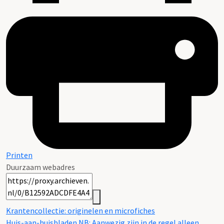
Printen
Duurzaam webadres
Krantencollectie: originelen en microfiches
Huis-aan-huisbladen NB: Aanwezig zijn in de regel alleen