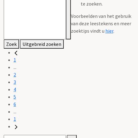
te zoeken.
Voorbeelden van het gebruik
van deze leestekens en meer
zoektips vindt u
hier
.
Zoek
Uitgebreid zoeken
1
...
2
3
4
5
6
...
1