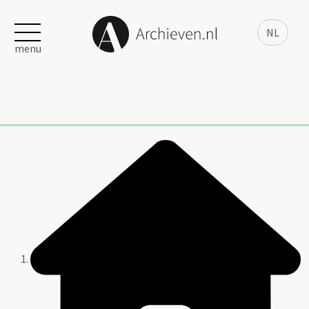
NL
menu