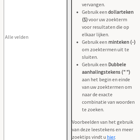
vervangen.
Gebruik een
dollarteken
($)
voor uw zoekterm
voor resultaten die op
elkaar lijken.
Gebruik een
minteken (-)
om zoektermen uit te
sluiten.
Gebruik een
Dubbele
aanhalingstekens (" ")
aan het begin en einde
van uw zoektermen om
naar de exacte
combinatie van woorden
te zoeken.
Voorbeelden van het gebruik
van deze leestekens en meer
zoektips vindt u
hier
.