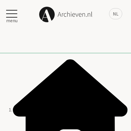
NL
menu