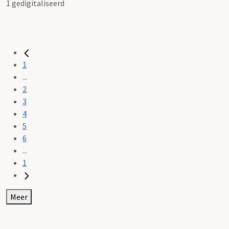
1 gedigitaliseerd
1
...
2
3
4
5
6
...
1
Meer