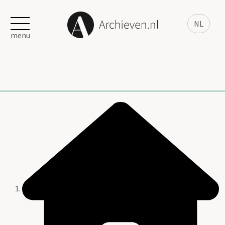
NL
menu