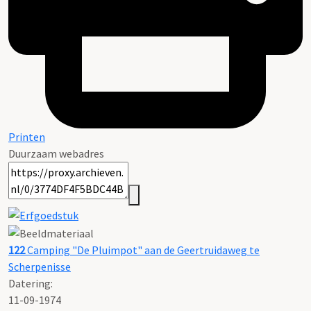
Printen
Duurzaam webadres
122
Camping "De Pluimpot" aan de Geertruidaweg te
Scherpenisse
Datering
:
11-09-1974