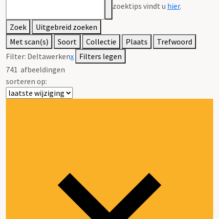
zoektips vindt u
hier
.
Zoek
Uitgebreid zoeken
Met scan(s)
Soort
Collectie
Plaats
Trefwoord
Filter:
Deltawerken
x
Filters legen
741
afbeeldingen
sorteren op: