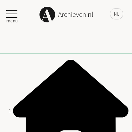
NL
menu