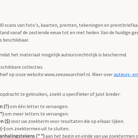
 scans van foto's, kaarten, prenten, tekeningen en prentbriefkaar
land vanaf de zestiende eeuw tot en met heden. Van de huidige g
s beschikbaar.
 omdat het materiaal mogelijk auteursrechtelijk is beschermd.
eschikbare collecties.
chief op onze website www.zeeuwsarchief.nl. Meer over
auteurs- en
pdracht te gebruiken, zoekt u specifieker of juist breder:
n (?)
om één letter te vervangen.
*)
om meer letters te vervangen.
n ($)
voor uw zoekterm voor resultaten die op elkaar lijken.
(-)
om zoektermen uit te sluiten.
anhalingstekens (" ")
aan het begin en einde van uw zoektermen 