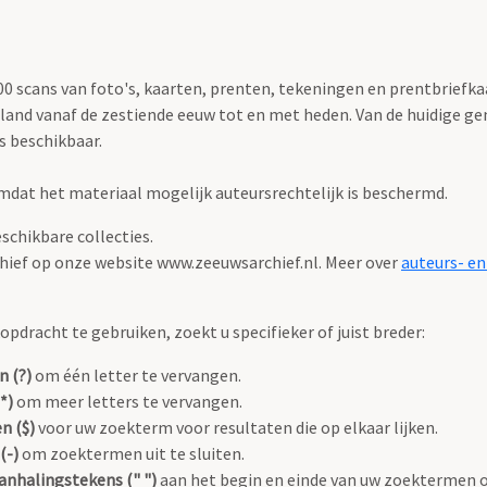
 scans van foto's, kaarten, prenten, tekeningen en prentbriefkaar
land vanaf de zestiende eeuw tot en met heden. Van de huidige g
s beschikbaar.
 omdat het materiaal mogelijk auteursrechtelijk is beschermd.
eschikbare collecties.
chief op onze website www.zeeuwsarchief.nl. Meer over
auteurs- en
pdracht te gebruiken, zoekt u specifieker of juist breder:
n (?)
om één letter te vervangen.
*)
om meer letters te vervangen.
n ($)
voor uw zoekterm voor resultaten die op elkaar lijken.
(-)
om zoektermen uit te sluiten.
anhalingstekens (" ")
aan het begin en einde van uw zoektermen 