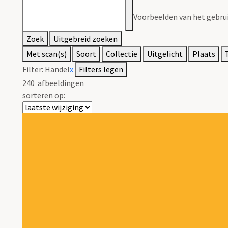
Voorbeelden van het gebrui
Zoek
Uitgebreid zoeken
Met scan(s)
Soort
Collectie
Uitgelicht
Plaats
Filter:
Handel
x
Filters legen
240
afbeeldingen
sorteren op: