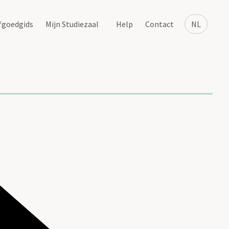
fgoedgids
Mijn Studiezaal
Help
Contact
NL