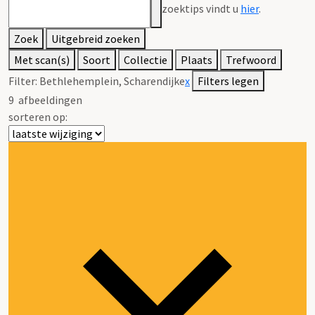
zoektips vindt u
hier
.
Zoek
Uitgebreid zoeken
Met scan(s)
Soort
Collectie
Plaats
Trefwoord
Filter:
Bethlehemplein, Scharendijke
x
Filters legen
9
afbeeldingen
sorteren op: