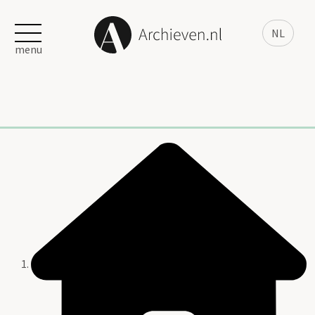
NL
menu