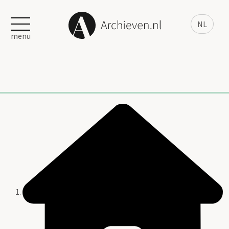
NL
menu