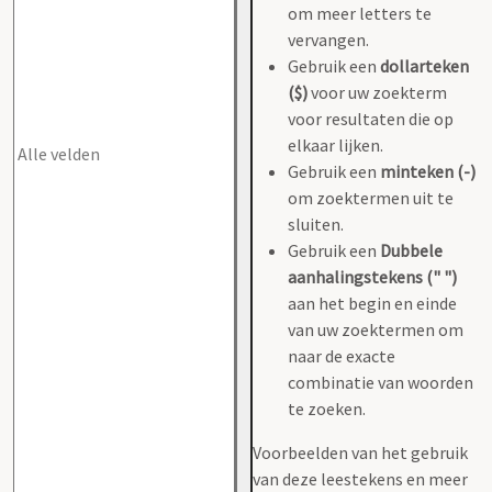
om meer letters te
vervangen.
Gebruik een
dollarteken
($)
voor uw zoekterm
voor resultaten die op
elkaar lijken.
Gebruik een
minteken (-)
om zoektermen uit te
sluiten.
Gebruik een
Dubbele
aanhalingstekens (" ")
aan het begin en einde
van uw zoektermen om
naar de exacte
combinatie van woorden
te zoeken.
Voorbeelden van het gebruik
van deze leestekens en meer