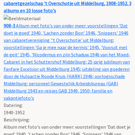
cabaretgezelschap 't Overschotje uit Middelburg, 1908-1952. 3
albums en 10 losse foto's
908-3
Album met foto's van onder meer: voorstellingen 'Dat
doet je goed' 1940, 'Lachen zonder Bon' 1946, 'Snippers' 1946
van cabaretvereniging ''t Overschotje' uit Middelburg;
voorstellingen 'Ga je mee naar de kermis' 1945, 'Vooruit met
de geit' 1945, 'Nicodemus en zijn Schaduw 1946 van het Mixed-
Cabaret in het Schuttershof Middelburg; 25 jarig jubileum van
Fanfare Excelsior uit Middelburg 1945; uitdeling van goederen
door de Hulpactie Roode Kruis (HARK) 1946; oorlogsschade
Middelburg; personeel Gewestelijk Arbeidsbureau (GAB)
Middelburg 1943 en reisjes GAB 1949, 1950; familie en
vakantiefoto's
Datering
:
1940-1952
Beschrijving:
Album met foto's van onder meer: voorstellingen 'Dat doet je
goed' 1940, 'Lachen zonder Bon' 1946, 'Snippers' 1946 van