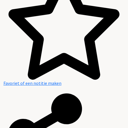
Favoriet of een notitie maken