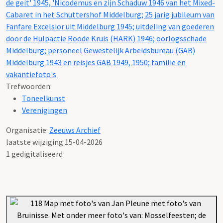
de geit' 1945, 'Nicodemus en zijn Schaduw 1946 van het Mixed-
Cabaret in het Schuttershof Middelburg; 25 jarig jubileum van
Fanfare Excelsior uit Middelburg 1945; uitdeling van goederen
door de Hulpactie Roode Kruis (HARK) 1946; oorlogsschade
Middelburg; personeel Gewestelijk Arbeidsbureau (GAB)
Middelburg 1943 en reisjes GAB 1949, 1950; familie en
vakantiefoto's
Trefwoorden:
Toneelkunst
Verenigingen
Organisatie:
Zeeuws Archief
laatste wijziging 15-04-2026
1 gedigitaliseerd