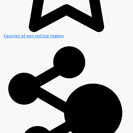
Favoriet of een notitie maken