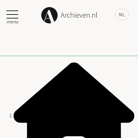
NL
menu