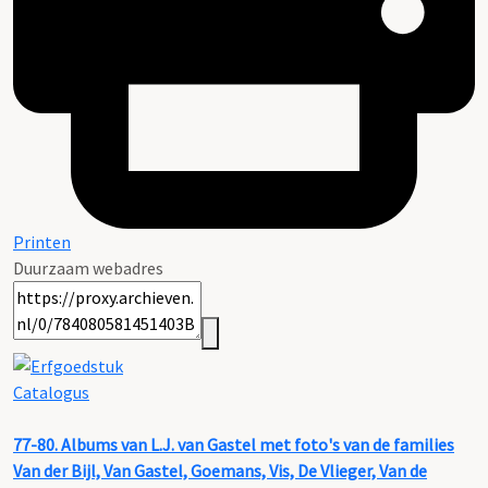
Printen
Duurzaam webadres
Catalogus
77-80. Albums van L.J. van Gastel met foto's van de families
Van der Bijl, Van Gastel, Goemans, Vis, De Vlieger, Van de