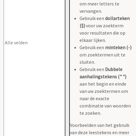
om meer letters te
vervangen.
Gebruik een
dollarteken
($)
voor uw zoekterm
voor resultaten die op
elkaar lijken.
Gebruik een
minteken (-)
om zoektermen uit te
sluiten.
Gebruik een
Dubbele
aanhalingstekens (" ")
aan het begin en einde
van uw zoektermen om
naar de exacte
combinatie van woorden
te zoeken.
Voorbeelden van het gebruik
van deze leestekens en meer