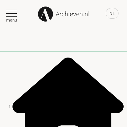
NL
menu