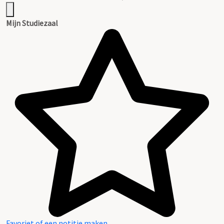
Mijn Studiezaal
Favoriet of een notitie maken