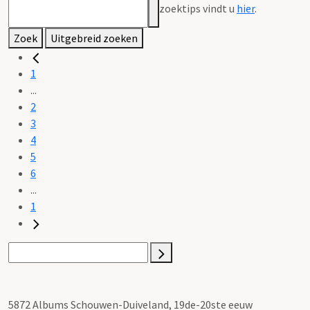
zoektips vindt u
hier
.
Zoek
Uitgebreid zoeken
1
...
2
3
4
5
6
...
1
5872 Albums Schouwen-Duiveland, 19de-20ste eeuw