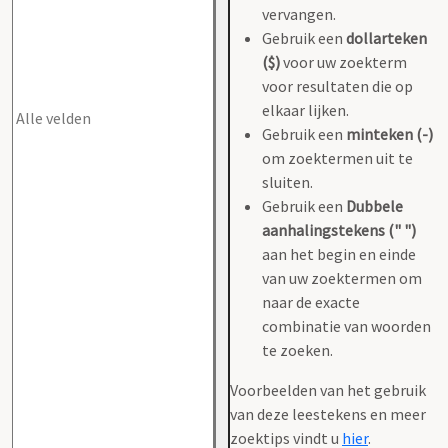
vervangen.
Gebruik een
dollarteken
($)
voor uw zoekterm
voor resultaten die op
elkaar lijken.
Gebruik een
minteken (-)
om zoektermen uit te
sluiten.
Gebruik een
Dubbele
aanhalingstekens (" ")
aan het begin en einde
van uw zoektermen om
naar de exacte
combinatie van woorden
te zoeken.
Voorbeelden van het gebruik
van deze leestekens en meer
zoektips vindt u
hier
.