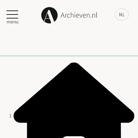
NL
menu