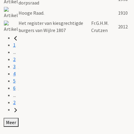
dorpsraad
Hooge Raad.
1910
Het register van kiesgrechtigde
Fr.G.H.M.
2012
burgers van Wijlre 1807
Crutzen
1
...
2
3
4
5
6
...
2
Meer