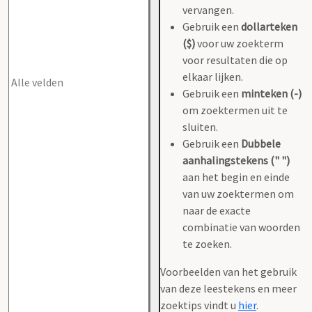
vervangen.
Gebruik een
dollarteken
($)
voor uw zoekterm
voor resultaten die op
elkaar lijken.
Gebruik een
minteken (-)
om zoektermen uit te
sluiten.
Gebruik een
Dubbele
aanhalingstekens (" ")
aan het begin en einde
van uw zoektermen om
naar de exacte
combinatie van woorden
te zoeken.
Voorbeelden van het gebruik
van deze leestekens en meer
zoektips vindt u
hier
.