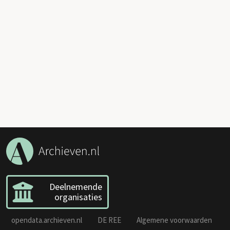
Deelnemende
organisaties
opendata.archieven.nl
DE REE
Algemene voorwaarden