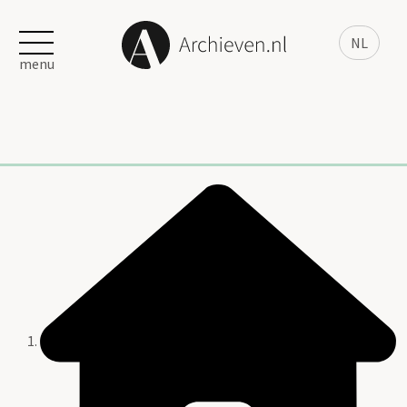
NL
menu