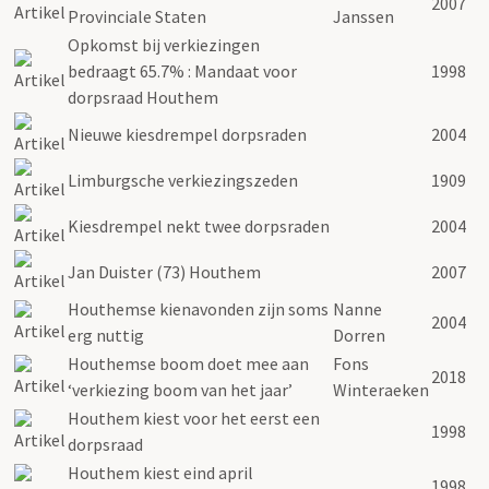
2007
Provinciale Staten
Janssen
Opkomst bij verkiezingen
bedraagt 65.7% : Mandaat voor
1998
dorpsraad Houthem
Nieuwe kiesdrempel dorpsraden
2004
Limburgsche verkiezingszeden
1909
Kiesdrempel nekt twee dorpsraden
2004
Jan Duister (73) Houthem
2007
Houthemse kienavonden zijn soms
Nanne
2004
erg nuttig
Dorren
Houthemse boom doet mee aan
Fons
2018
‘verkiezing boom van het jaar’
Winteraeken
Houthem kiest voor het eerst een
1998
dorpsraad
Houthem kiest eind april
1998