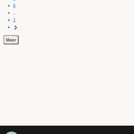
6
...
1
Meer