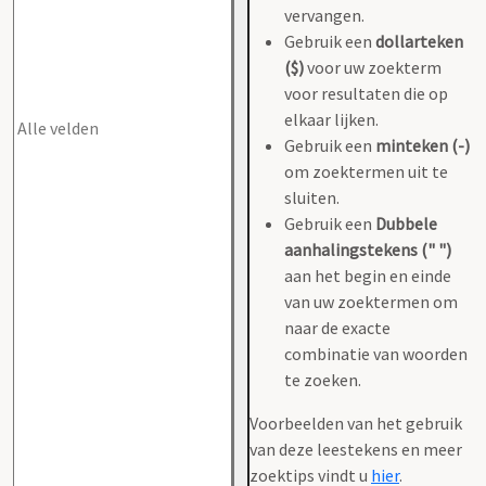
vervangen.
Gebruik een
dollarteken
($)
voor uw zoekterm
voor resultaten die op
elkaar lijken.
Gebruik een
minteken (-)
om zoektermen uit te
sluiten.
Gebruik een
Dubbele
aanhalingstekens (" ")
aan het begin en einde
van uw zoektermen om
naar de exacte
combinatie van woorden
te zoeken.
Voorbeelden van het gebruik
van deze leestekens en meer
zoektips vindt u
hier
.