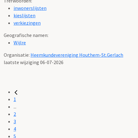
Trefwoorden:
inwonerslijsten
kieslijsten
verkiezingen
Geografische namen:
Wijlre
Organisatie:
Heemkundevereniging Houthem-St.Gerlach
laatste wijziging 06-07-2026
1
...
2
3
4
5