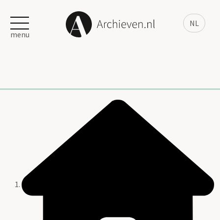
NL
menu