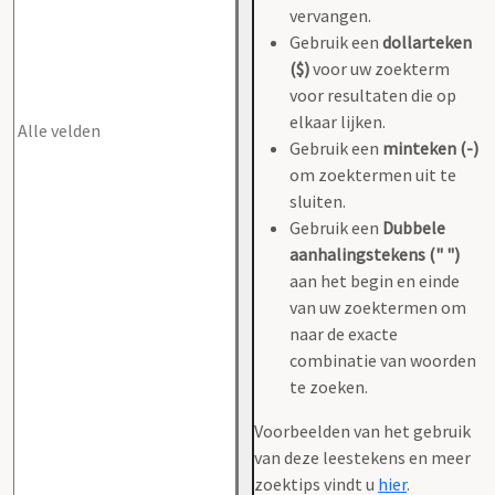
vervangen.
Gebruik een
dollarteken
($)
voor uw zoekterm
voor resultaten die op
elkaar lijken.
Gebruik een
minteken (-)
om zoektermen uit te
sluiten.
Gebruik een
Dubbele
aanhalingstekens (" ")
aan het begin en einde
van uw zoektermen om
naar de exacte
combinatie van woorden
te zoeken.
Voorbeelden van het gebruik
van deze leestekens en meer
zoektips vindt u
hier
.