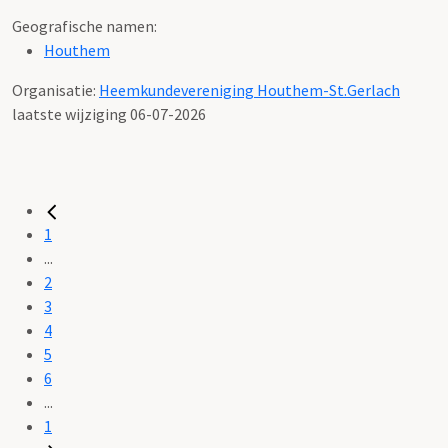
Geografische namen:
Houthem
Organisatie:
Heemkundevereniging Houthem-St.Gerlach
laatste wijziging 06-07-2026
1
...
2
3
4
5
6
...
1