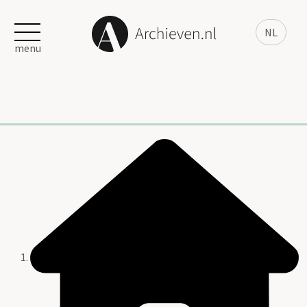
NL
menu