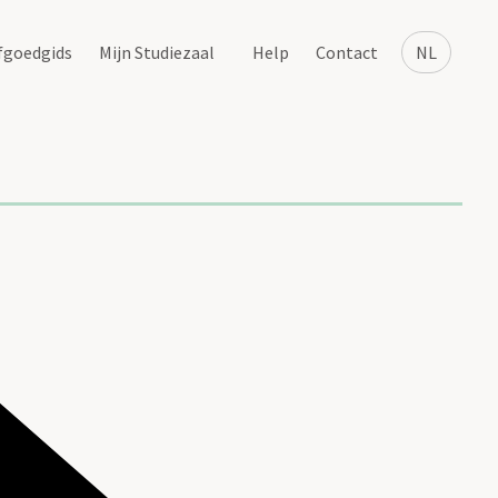
fgoedgids
Mijn Studiezaal
Help
Contact
NL