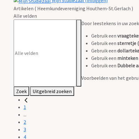
Mijn Studiezaal (inloggen)
Artikelen ( Heemkundevereniging Houthem-St.Gerlach )
Alle velden
Door leestekens in uw zoeko
Gebruik een
vraagteke
Gebruik een
sterretje (
Gebruik een
dollarteke
Gebruik een
minteken 
Gebruik een
Dubbele a
Voorbeelden van het gebrui
Zoek
Uitgebreid zoeken
1
...
2
3
4