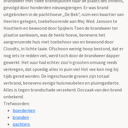
brandweer met twee brandspuiten naar de plaats des onheils,
gevolgd door honderden nieuwsgierigen. Er was brand
uitgebroken in de pachthoeve „De Bek", ruim een kwartier van
Heerlen gelegen, toebehoorende aan Mej. Wed. Janssen te
Houthem en bewoond door Spijkers Toen de brandweer ter
plaatse aankwam, was de heele hoeve, benevens het
aangrenzende huis met toebehoor van en bewoond door
Cloodts, in lichte laaie. Ofschoon weinig hoop bestond, dat er
nog iets te redden viel, werd toch door de brandweer dapper
gewerkt. Het vuur had echter zoo'n grooten omvang reeds
verkregen, dat spoedig alles in puin viel Het vee kon nog bij
tijds gered worden. De ingeschuurde granen zijn totaal
verbrand, benevens eenige huismeubelen en pluimgedierte.
Alles is tegen brandschade verzekerd. Oorzaak van den brand
onbekend.
Trefwoorden:
boerderijen
branden
pachters