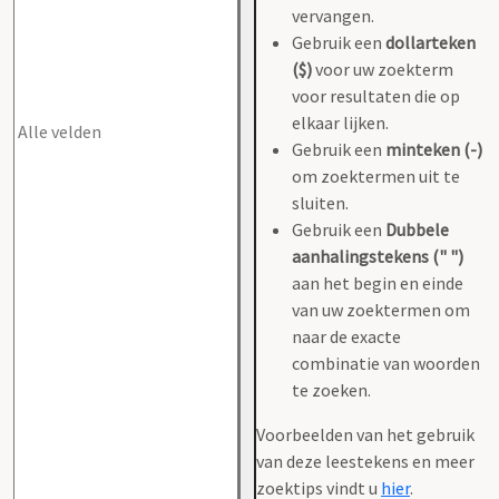
vervangen.
Gebruik een
dollarteken
($)
voor uw zoekterm
voor resultaten die op
elkaar lijken.
Gebruik een
minteken (-)
om zoektermen uit te
sluiten.
Gebruik een
Dubbele
aanhalingstekens (" ")
aan het begin en einde
van uw zoektermen om
naar de exacte
combinatie van woorden
te zoeken.
Voorbeelden van het gebruik
van deze leestekens en meer
zoektips vindt u
hier
.