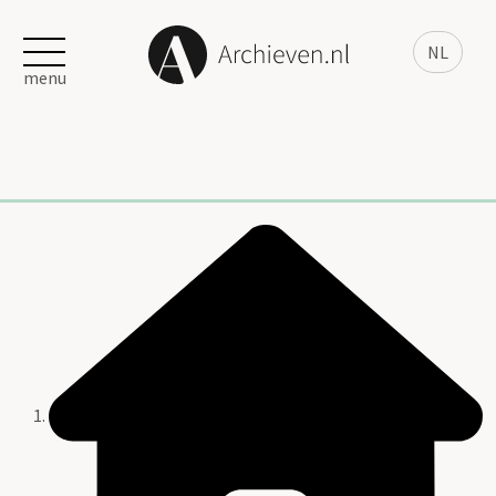
NL
menu