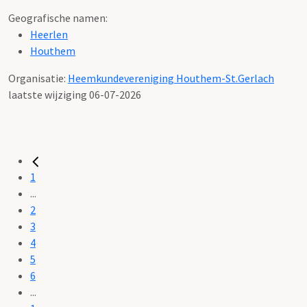
Geografische namen:
Heerlen
Houthem
Organisatie:
Heemkundevereniging Houthem-St.Gerlach
laatste wijziging 06-07-2026
1
...
2
3
4
5
6
...