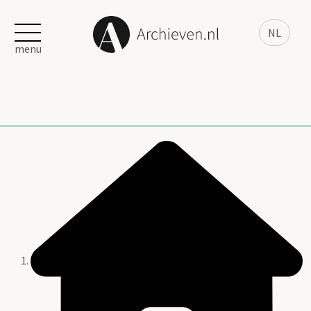
NL
menu