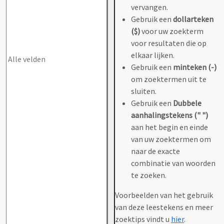
vervangen.
Gebruik een
dollarteken
($)
voor uw zoekterm
voor resultaten die op
elkaar lijken.
Gebruik een
minteken (-)
om zoektermen uit te
sluiten.
Gebruik een
Dubbele
aanhalingstekens (" ")
aan het begin en einde
van uw zoektermen om
naar de exacte
combinatie van woorden
te zoeken.
Voorbeelden van het gebruik
van deze leestekens en meer
zoektips vindt u
hier
.